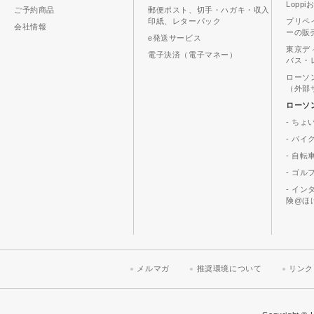
Lopp
ご予約商品
郵便ポスト、切手・ハガキ・収入
印紙、レターパック
プリペ
会社情報
ーの販
e発送サービス
東京デ
電子決済（電子マネー）
バス・
ローソ
（外部
ローソ
- ちょ
- バ
- 自転
- ゴル
- イ
険@ほ
メルマガ
推奨環境について
リンク