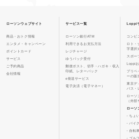
ローソンウェブサイト
サービス一覧
Lopp
商品・おトク情報
ローソン銀行ATM
コンビ
エンタメ・キャンペーン
利用できるお支払方法
ロト・
字選択
ポイントカード
レジチャージ
スポーツ
サービス
ゆうパック受付
Lopp
ご予約商品
郵便ポスト、切手・ハガキ・収入
印紙、レターパック
プリペ
会社情報
ーの販
e発送サービス
東京デ
電子決済（電子マネー）
バス・
ローソ
（外部
ローソ
- ちょ
- バ
- 自転
- ゴル