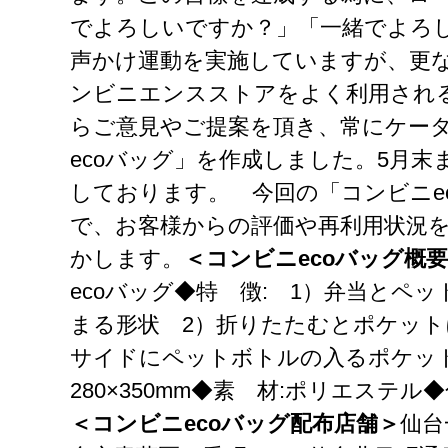
でよろしいですか？」「一緒でよろ
声かけ運動を実施していますが、更
ンビニエンスストアをよく利用され
らご意見やご提案を頂き、常にケー
ecoバッグ」を作成しました。5月末ま
しております。 今回の「コンビニe
で、お客様からの評価や再利用状況
かします。
＜コンビニecoバッグ概
ecoバッグ◆特 徴: 1）弁当とペ
まる形状 2）折りたたむとポケット
サイドにペットボトルの入るポケット
280×350mm◆素 材:ポリエステ
＜コンビニecoバッグ配布店舗＞
仙台