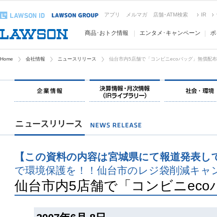
アプリ
メルマガ
店舗･ATM検索
IR
商品･おトク情報
エンタメ･キャンペーン
ポ
Home
会社情報
ニュースリリース
仙台市内5店舗で「コンビニecoバッグ」無償配布
【この資料の内容は宮城県にて報道発表し
で環境保護を！！仙台市のレジ袋削減キャ
仙台市内5店舗で「コンビニec