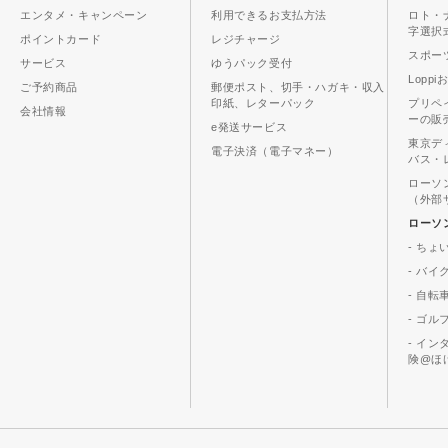
エンタメ・キャンペーン
利用できるお支払方法
ロト・
字選択
ポイントカード
レジチャージ
スポーツ
サービス
ゆうパック受付
Lopp
ご予約商品
郵便ポスト、切手・ハガキ・収入
印紙、レターパック
プリペ
会社情報
ーの販
e発送サービス
東京デ
電子決済（電子マネー）
バス・
ローソ
（外部
ローソ
- ちょ
- バ
- 自転
- ゴル
- イ
険@ほ