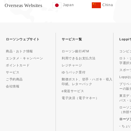
Overseas Websites
Japan
China
ローソンウェブサイト
サービス一覧
Lopp
商品・おトク情報
ローソン銀行ATM
コンビ
エンタメ・キャンペーン
利用できるお支払方法
ロト・
字選択
ポイントカード
レジチャージ
スポーツ
サービス
ゆうパック受付
Lopp
ご予約商品
郵便ポスト、切手・ハガキ・収入
印紙、レターパック
プリペ
会社情報
ーの販
e発送サービス
東京デ
電子決済（電子マネー）
バス・
ローソ
（外部
ローソ
- ちょ