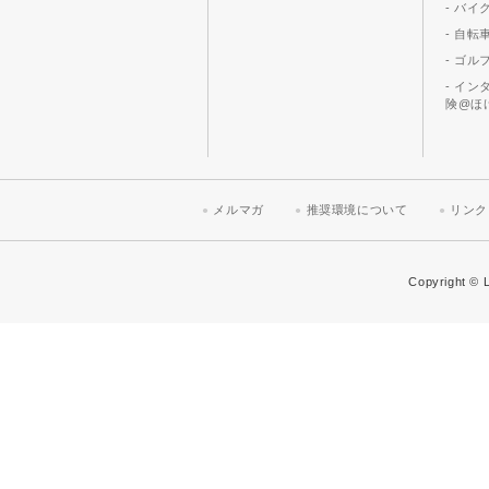
- バ
- 自転
- ゴル
- イ
険@ほ
メルマガ
推奨環境について
リンク
Copyright © L