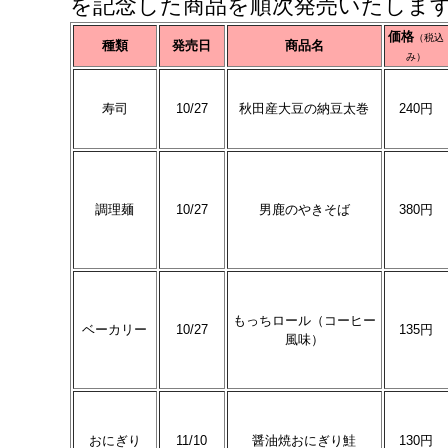
を記念した商品を順次発売いたしま
価格
（税込
種類
発売日
商品名
み）
寿司
10/27
秋田産大豆の納豆太巻
240円
調理麺
10/27
男鹿のやきそば
380円
もっちロール（コーヒー
ベーカリー
10/27
135円
風味）
おにぎり
11/10
醤油焼おにぎり鮭
130円