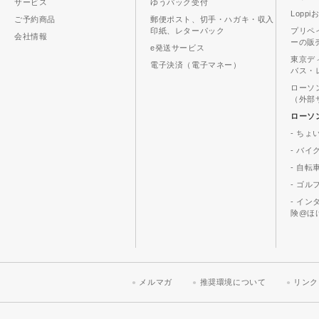
サービス
ゆうパック受付
Lopp
ご予約商品
郵便ポスト、切手・ハガキ・収入
印紙、レターパック
プリペ
会社情報
ーの販
e発送サービス
東京デ
電子決済（電子マネー）
バス・
ローソ
（外部
ローソ
- ちょ
- バ
- 自転
- ゴル
- イ
険@ほ
メルマガ
推奨環境について
リンク