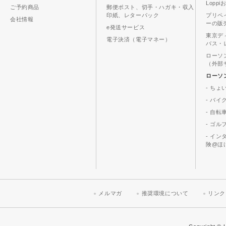
Lopp
ご予約商品
郵便ポスト、切手・ハガキ・収入
印紙、レターパック
プリペ
会社情報
ーの販
e発送サービス
東京デ
電子決済（電子マネー）
バス・
ローソ
（外部
ローソ
- ちょ
- バ
- 自転
- ゴル
- イ
険@ほ
メルマガ
推奨環境について
リンク