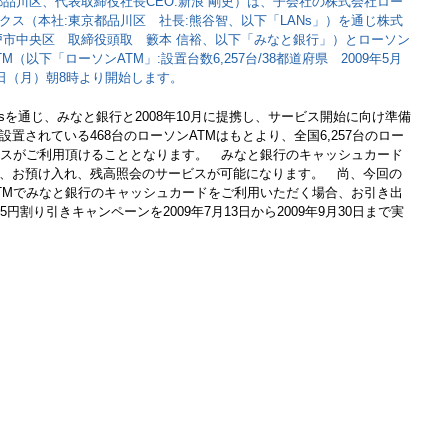
品川区、代表取締役社長CEO:新浪 剛史）は、子会社の株式会社ロー
ス（本社:東京都品川区 社長:熊谷智、以下「LANs」）を通じ株式
戸市中央区 取締役頭取 籔本 信裕、以下「みなと銀行」）とローソン
以下「ローソンATM」:設置台数6,257台/38都道府県 2009年5月
日（月）朝8時より開始します。
を通じ、みなと銀行と2008年10月に提携し、サービス開始に向け準備
置されている468台のローソンATMはもとより、全国6,257台のロー
ビスがご利用頂けることとなります。 みなと銀行のキャッシュカード
、お預け入れ、残高照会のサービスが可能になります。 尚、今回の
TMでみなと銀行のキャッシュカードをご利用いただく場合、お引き出
円割り引きキャンペーンを2009年7月13日から2009年9月30日まで実