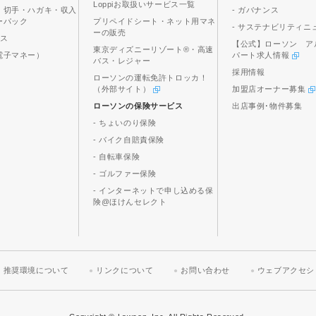
Loppiお取扱いサービス一覧
、切手・ハガキ・収入
- ガバナンス
ーパック
プリペイドシート・ネット用マネ
- サステナビリティニ
ーの販売
ビス
【公式】ローソン ア
東京ディズニーリゾート®・高速
電子マネー）
パート求人情報
バス・レジャー
採用情報
ローソンの運転免許トロッカ！
（外部サイト）
加盟店オーナー募集
ローソンの保険サービス
出店事例･物件募集
- ちょいのり保険
- バイク自賠責保険
- 自転車保険
- ゴルファー保険
- インターネットで申し込める保
険@ほけんセレクト
推奨環境について
リンクについて
お問い合わせ
ウェブアクセシ