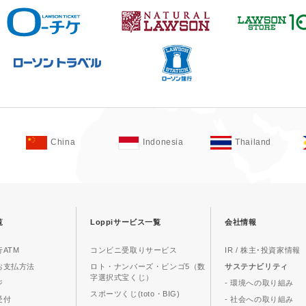
China
Indonesia
Thailand
覧
Loppiサービス一覧
会社情報
ATM
コンビニ受取りサービス
IR / 株主･投資家情報
お支払方法
ロト・ナンバーズ・ビンゴ5（数
サステナビリティ
字選択式宝くじ）
ジ
- 環境への取り組み
スポーツくじ(toto・BIG)
受付
- 社会への取り組み