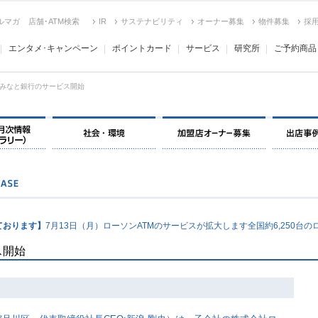
ルマガ
店舗･ATM検索
IR
サステナビリティ
オーナー募集
物件募集
採
エンタメ･キャンペーン
ポイントカード
サービス
研究所
ご予約商品
みなと銀行のサービス開始
ております】
7月13日（月）ローソンATMのサービスが拡大します全国約6,250台の
ス開始