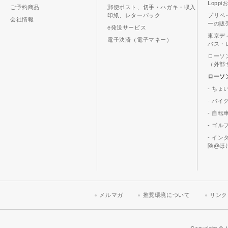
Lopp
ご予約商品
郵便ポスト、切手・ハガキ・収入
印紙、レターパック
プリペ
会社情報
ーの販
e発送サービス
東京デ
電子決済（電子マネー）
バス・
ローソ
（外部
ローソ
- ちょ
- バ
- 自転
- ゴル
- イ
険@ほ
メルマガ
推奨環境について
リンク