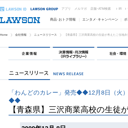
アプリ
メルマガ
店舗･ATM検索
IR
商品･おトク情報
エンタメ･キャンペーン
ポ
Home
会社情報
ニュースリリース
【青森県】三沢商業高校の生徒が考えたご当地弁
「わんどのカレー」発売◆◆12月8日（火
◆◆
【青森県】三沢商業高校の生徒