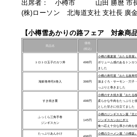
出席者： 小樽市 山田 勝麿 市
(株)ローソン 北海道支社 支社長 廣金
【小樽雪あかりの路フェア 対象商品 
価格
商品名
(税込)
小樽の蕎麦屋『おたる茶屋
トロトロ玉子のカツ丼
498円
ボリューム感のあるトンカ
ました
小樽の寿司屋『おたる政寿
海鮮巻寿司4巻入
398円
漬まぐろ・サーモン・穴子
っぷりと巻きました
小樽のすき焼き屋『おたる
すき焼き重
498円
柔らかな牛肉をたっぷりと
とした甘さに仕立てました
小樽のジンギスカン屋『北
ふっくら三角手巻
145円
ジンギスカンおにぎり
ジンギスカン
食べ応え十分な厚さの肉を
たっぷりあんかけ
小樽のラーメン屋『小樽坂
498円