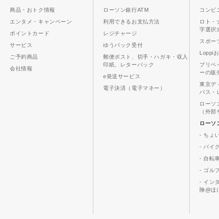
商品・おトク情報
ローソン銀行ATM
コンビ
エンタメ・キャンペーン
利用できるお支払方法
ロト・
字選択
ポイントカード
レジチャージ
スポーツ
サービス
ゆうパック受付
Lopp
ご予約商品
郵便ポスト、切手・ハガキ・収入
印紙、レターパック
プリペ
会社情報
ーの販
e発送サービス
東京デ
電子決済（電子マネー）
バス・
ローソ
（外部
ローソ
- ちょ
- バ
- 自転
- ゴル
- イ
険@ほ