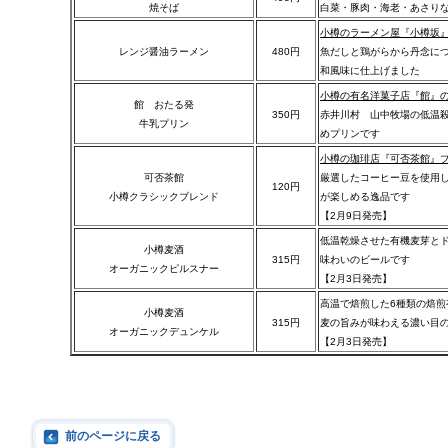
焼そば
白菜・豚肉・海老・あさり
小樽のラーメン屋『小樽坂
レンジ醤油ラーメン
480円
魚だしと鶏がらから丹念に
和風味に仕上げました
小樽の有名洋菓子店『館』
館 おたる発
350円
赤井川村 山中牧場の低温殺
牛乳プリン
めプリンです
小樽の珈琲店『可否茶館』
可否茶館
厳選したコーヒー豆を使用
120円
小樽クラシックブレンド
が楽しめる逸品です
【2月9日発売】
低温乾燥させた有機麦芽と
小樽麦酒
315円
味わいのビールです
オーガニックピルスナー
【2月3日発売】
高温で焙煎した6種類の焙
小樽麦酒
315円
麦の旨みが味わえる濃い目
オーガニックデュンケル
【2月3日発売】
前のページに戻る