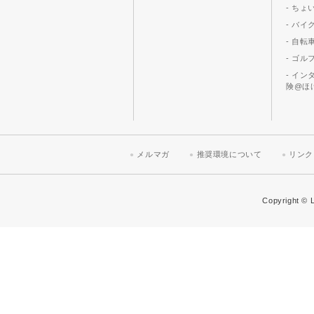
- ちょ
- バ
- 自転
- ゴル
- イ
険@ほ
メルマガ
推奨環境について
リンク
Copyright © L