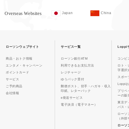
Overseas Websites
Japan
China
ローソンウェブサイト
サービス一覧
Lopp
商品・おトク情報
ローソン銀行ATM
コンビ
エンタメ・キャンペーン
利用できるお支払方法
ロト・
字選択
ポイントカード
レジチャージ
スポーツ
サービス
ゆうパック受付
Lopp
ご予約商品
郵便ポスト、切手・ハガキ・収入
印紙、レターパック
プリペ
会社情報
ーの販
e発送サービス
東京デ
電子決済（電子マネー）
バス・
ローソ
（外部
ローソ