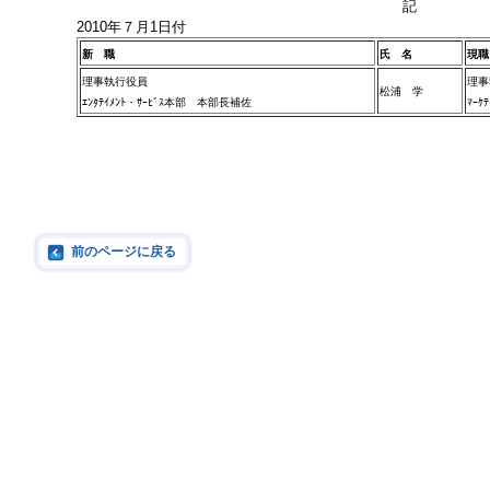
記
2010年７月1日付
新 職
氏 名
現職
理事執行役員
理事
松浦 学
ｴﾝﾀﾃｲﾒﾝﾄ・ｻｰﾋﾞｽ本部 本部長補佐
ﾏｰｹ
前のページに戻る