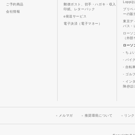
Lopp
ご予約商品
郵便ポスト、切手・ハガキ・収入
印紙、レターパック
プリペ
会社情報
ーの販
e発送サービス
東京デ
電子決済（電子マネー）
バス・
ローソ
（外部
ローソ
- ちょ
- バ
- 自転
- ゴル
- イ
険@ほ
メルマガ
推奨環境について
リンク