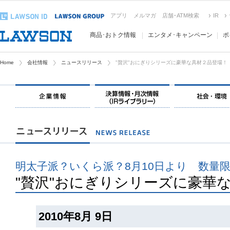
アプリ
メルマガ
店舗･ATM検索
IR
商品･おトク情報
エンタメ･キャンペーン
ポ
Home
会社情報
ニュースリリース
"贅沢"おにぎりシリーズに豪華な具材２品登場！
明太子派？いくら派？8月10日より 数量
"贅沢"おにぎりシリーズに豪華
2010年8月 9日