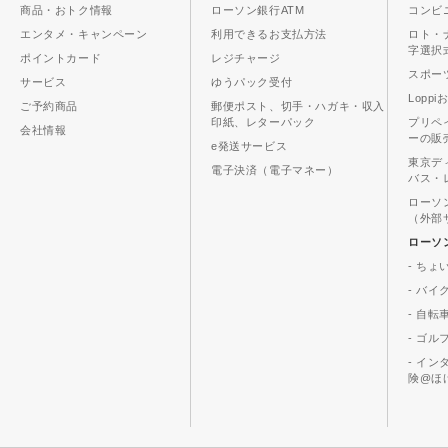
商品・おトク情報
ローソン銀行ATM
コンビ
エンタメ・キャンペーン
利用できるお支払方法
ロト・
字選択
ポイントカード
レジチャージ
スポーツ
サービス
ゆうパック受付
Lopp
ご予約商品
郵便ポスト、切手・ハガキ・収入
印紙、レターパック
プリペ
会社情報
ーの販
e発送サービス
東京デ
電子決済（電子マネー）
バス・
ローソ
（外部
ローソ
- ちょ
- バ
- 自転
- ゴル
- イ
険@ほ