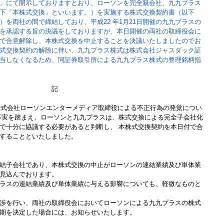
」にて開示しておりますとおり、ローソンを完全親会社、九九プラス
下「本株式交換」といいます。）を実施する株式交換契約書（以下
を両社の間で締結しており、平成22 年1月21日開催の九九プラスの
を承認する旨の決議をしておりますが、本日開催の両社の取締役会に
で合意解除し、本株式交換を中止することを決議いたしましたのでお
式交換契約の解除に伴い、九九プラス株式は株式会社ジャスダック証
当しなくなるため、同証券取引所による九九プラス株式の整理銘柄指
記
「株式会社ローソンエンターメディア取締役による不正行為の発覚につい
事実を踏まえ、ローソンと九九プラスは、株式交換による完全子会社化
で十分に協議する必要があると判断し、 本株式交換契約を本日付で合
することといたしました。
結子会社であり、本株式交換の中止がローソンの連結業績及び単体業
見込んでおります。
ラスの連結業績及び単体業績に与える影響についても、軽微なものと
渉を行い、両社の取締役会においてローソンによる九九プラスの株式
期を決定した場合には、お知らせいたします。