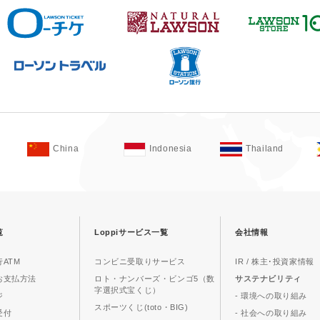
China
Indonesia
Thailand
覧
Loppiサービス一覧
会社情報
ATM
コンビニ受取りサービス
IR / 株主･投資家情報
お支払方法
ロト・ナンバーズ・ビンゴ5（数
サステナビリティ
字選択式宝くじ）
ジ
- 環境への取り組み
スポーツくじ(toto・BIG)
受付
- 社会への取り組み