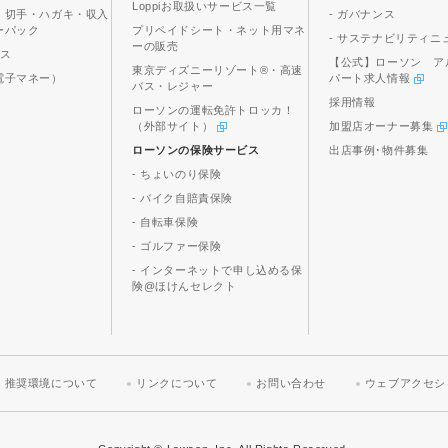
Loppiお取扱いサービス一覧
、切手・ハガキ・収入
- ガバナンス
ーパック
プリペイドシート・ネット用マネ
- サステナビリティニ
ーの販売
ビス
【公式】ローソン ア
東京ディズニーリゾート®・高速
電子マネー）
パート求人情報
バス・レジャー
採用情報
ローソンの運転免許トロッカ！
（外部サイト）
加盟店オーナー募集
ローソンの保険サービス
出店事例･物件募集
- ちょいのり保険
- バイク自賠責保険
- 自転車保険
- ゴルファー保険
- インターネットで申し込める保
険@ほけんセレクト
推奨環境について
リンクについて
お問い合わせ
ウェブアクセシ