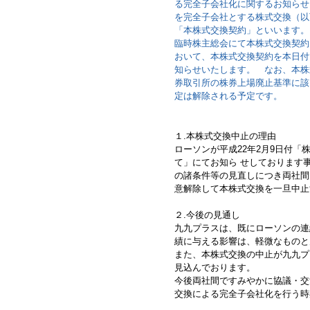
る完全子会社化に関するお知らせ
を完全子会社とする株式交換（以
「本株式交換契約」といいます。）
臨時株主総会にて本株式交換契約
おいて、本株式交換契約を本日付
知らせいたします。 なお、本株
券取引所の株券上場廃止基準に該
定は解除される予定です。
１.本株式交換中止の理由
ローソンが平成22年2月9日付
て」にてお知ら せしております
の諸条件等の見直しにつき両社間
意解除して本株式交換を一旦中止
２.今後の見通し
九九プラスは、既にローソンの連
績に与える影響は、軽微なものと
また、本株式交換の中止が九九プ
見込んでおります。
今後両社間ですみやかに協議・交
交換による完全子会社化を行う時