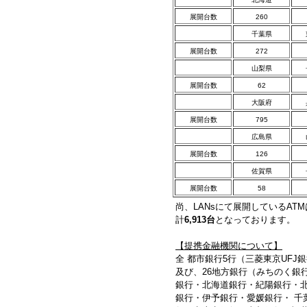
展開台数
260
千葉県
展開台数
272
山梨県
展開台数
62
大阪府
展開台数
795
広島県
展開台数
126
佐賀県
展開台数
58
尚、LANsにて展開しているA
計
6,913台
となっております。
【提携金融機関について】
全 都市銀行5行（三菱東京UF
及び、26地方銀行（みちのく銀
銀行・北海道銀行・紀陽銀行・
銀行・伊予銀行・愛媛銀行・ 千