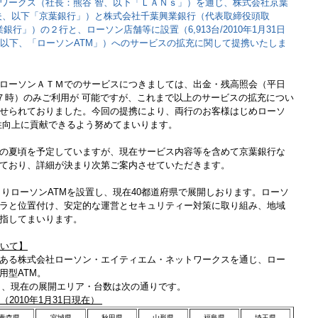
ワークス（社長：熊谷 智、以下「ＬＡＮｓ」）を通じ、株式会社京葉
夫、以下「京葉銀行」）と株式会社千葉興業銀行（代表取締役頭取
銀行」）の２行と、ローソン店舗等に設置（6,913台/2010年1月31日
（以下、「ローソンATM」）へのサービスの拡充に関して提携いたしま
ローソンＡＴＭでのサービスにつきましては、出金・残高照会（平日
１７時）のみご利用が 可能ですが、これまで以上のサービスの拡充につい
せられておりました。今回の提携により、両行のお客様はじめローソ
性向上に貢献できるよう努めてまいります。
の夏頃を予定していますが、現在サービス内容等を含めて京葉銀行な
ており、詳細が決まり次第ご案内させていただきます。
月よりローソンATMを設置し、現在40都道府県で展開しおります。ローソ
ラと位置付け、安定的な運営とセキュリティー対策に取り組み、地域
指してまいります。
ついて】
ある株式会社ローソン・エイティエム・ネットワークスを通じ、ロー
用型ATM。
始し、現在の展開エリア・台数は次の通りです。
2010年1月31日現在）
青森県
宮城県
秋田県
山形県
福島県
埼玉県