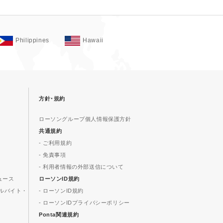
Philippines
Hawaii
方針･規約
ローソングループ個人情報保護方針
共通規約
- ご利用規約
- 免責事項
- 利用者情報の外部送信について
ュース
ローソンID規約
ルバイト・
- ローソンID規約
- ローソンIDプライバシーポリシー
Ponta関連規約