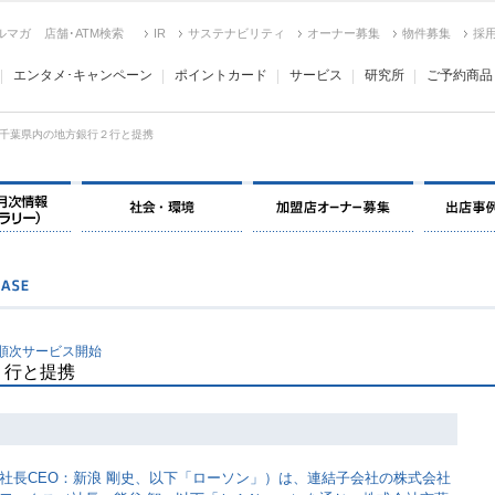
ルマガ
店舗･ATM検索
IR
サステナビリティ
オーナー募集
物件募集
採
エンタメ･キャンペーン
ポイントカード
サービス
研究所
ご予約商品
千葉県内の地方銀行２行と提携
り順次サービス開始
２行と提携
長CEO：新浪 剛史、以下「ローソン」）は、連結子会社の株式会社