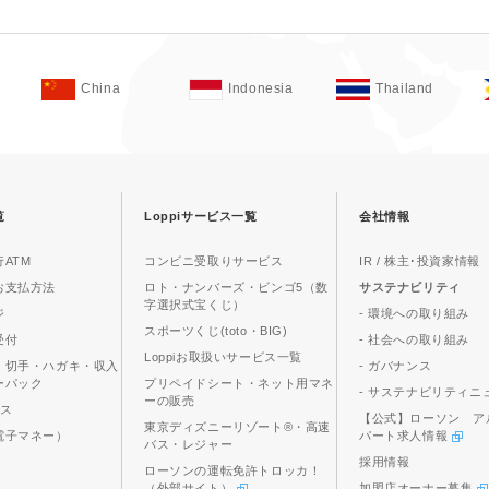
China
Indonesia
Thailand
覧
Loppiサービス一覧
会社情報
ATM
コンビニ受取りサービス
IR / 株主･投資家情報
お支払方法
ロト・ナンバーズ・ビンゴ5（数
サステナビリティ
字選択式宝くじ）
ジ
- 環境への取り組み
スポーツくじ(toto・BIG)
受付
- 社会への取り組み
Loppiお取扱いサービス一覧
、切手・ハガキ・収入
- ガバナンス
ーパック
プリペイドシート・ネット用マネ
- サステナビリティニ
ーの販売
ビス
【公式】ローソン ア
東京ディズニーリゾート®・高速
電子マネー）
パート求人情報
バス・レジャー
採用情報
ローソンの運転免許トロッカ！
（外部サイト）
加盟店オーナー募集