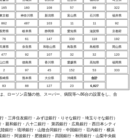
165
160
108
57
89
322
東京都
神奈川県
新潟県
富山県
石川県
福井県
862
487
103
11
11
92
長野県
岐阜県
静岡県
愛知県
滋賀県
京都府
76
61
147
330
118
192
兵庫県
奈良県
和歌山県
鳥取県
島根県
岡山県
477
92
107
32
32
120
山口県
徳島県
香川県
愛媛県
高知県
福岡県
2
97
45
152
53
333
長崎県
熊本県
大分県
沖縄県
合計
83
88
127
23
6,827
TMは、ローソン店舗の他、スーパー、病院等へ86台の設置をし、合
J銀行・三井住友銀行・みずほ銀行・りそな銀行・埼玉りそな銀行）
行・親和銀行・八十二銀行・ 第四銀行・広島銀行・西日本シティ
北陸銀行・琉球銀行・山陰合同銀行・中国銀行・荘内銀行・横浜
葉銀行・阿波銀行・肥後銀行・四国銀行・秋田銀行・山梨中央銀