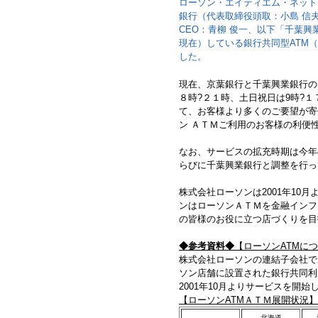
ローソン・エイティエム・ネット
銀行（代表取締役頭取：小島 信
CEO：青柳 俊一、以下「千葉興業
現在）している銀行共同型ATM
した。
現在、京葉銀行と千葉興業銀行の
８時?２１時、土日祝日は9時?
て、お客様より多くのご要望が寄
ン ＡＴＭご利用のお客様の利便
なお、サービスの拡充時期は今年
らびに千葉興業銀行と調整を行っ
株式会社ローソンは2001年10
ンはローソンＡＴＭを金融インフ
の皆様のお役に立つ店づくりを目
◆参考資料◆
【ローソンATMに
株式会社ローソンの連結子会社で
ソン店舗に設置された銀行共同利
2001年10月よりサービスを開
【ローソンATMＡＴＭ展開状況】（
北海道