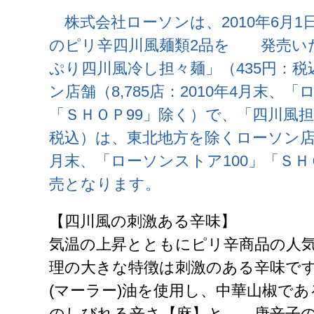
株式会社ローソンは、2010年6月1
のピリ辛四川風麺類2品を 発売い
ぷり四川風冷し担々麺」（435円：
ン店舗（8,785店：2010年4月末、「
「ＳＨＯＰ99」除く）で、「四川風担
税込）は、東北地方を除くローソン店舗（7
月末、「ローソンストア100」「ＳＨ
売となります。
【四川風の刺激ある辛味】
気温の上昇とともにピリ辛商品の人
理の大きな特徴は刺激のある辛味で
(マーラー)油を使用し、中華山椒であ
のしびれる辛さ【麻】と、 唐辛子