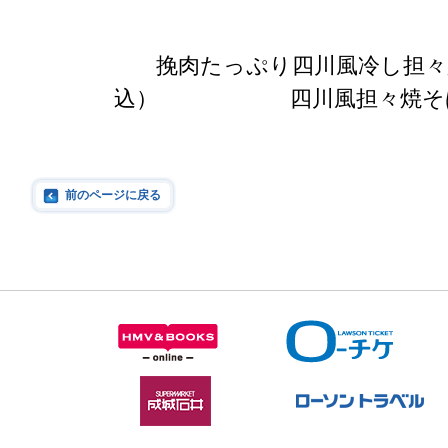
挽肉たっぷり四川風冷し担々麺
込） 四川風担々焼そば 
前のページに戻る