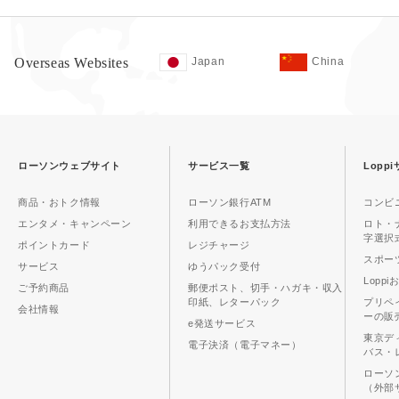
Overseas Websites
Japan
China
ローソンウェブサイト
サービス一覧
Lopp
商品・おトク情報
ローソン銀行ATM
コンビ
エンタメ・キャンペーン
利用できるお支払方法
ロト・
字選択
ポイントカード
レジチャージ
スポーツ
サービス
ゆうパック受付
Lopp
ご予約商品
郵便ポスト、切手・ハガキ・収入
印紙、レターパック
プリペ
会社情報
ーの販
e発送サービス
東京デ
電子決済（電子マネー）
バス・
ローソ
（外部