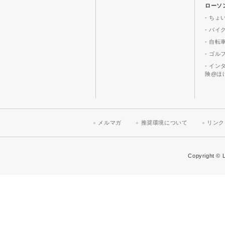
ローソ
- ちょ
- バ
- 自転
- ゴル
- イ
険@ほ
メルマガ
推奨環境について
リンク
Copyright © L