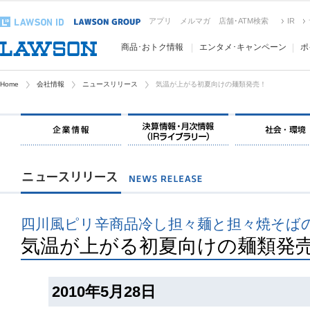
アプリ
メルマガ
店舗･ATM検索
IR
商品･おトク情報
エンタメ･キャンペーン
ポ
Home
会社情報
ニュースリリース
気温が上がる初夏向けの麺類発売！
四川風ピリ辛商品冷し担々麺と担々焼そば
気温が上がる初夏向けの麺類発
2010年5月28日