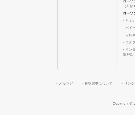
ローソ
（外部
ローソ
- ちょ
- バ
- 自転
- ゴル
- イ
険@ほ
メルマガ
推奨環境について
リンク
Copyright © L