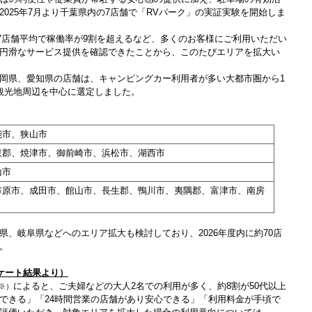
025年7月より千葉県内の7店舗で「RVパーク」の実証実験を開始しま
店舗平均で稼働率が9割を超えるなど、多くのお客様にご利用いただい
円滑なサービス提供を確認できたことから、このたびエリアを拡大い
岡県、愛知県の店舗は、キャンピングカー利用者が多い大都市圏から1
観光地周辺を中心に選定しました。
能市、狭山市
東郡、焼津市、御前崎市、浜松市、湖西市
山市
市原市、成田市、館山市、長生郡、鴨川市、夷隅郡、富津市、南房
、岐阜県などへのエリア拡大も検討しており、2026年度内に約70店
。
ケート結果より）
によると、ご夫婦などの大人2名での利用が多く、約8割が50代以上
※）
できる」「24時間営業の店舗があり安心できる」「利用料金が手頃で