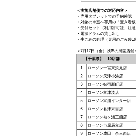
＜実施店舗側での対応内容＞
・専用タブレットでの予約確認
・対象の車室へ専用の「置き看板
・受付セット（利用許可証、注意
・電源ドラムの貸し出し
・生ごみの処理（専用のごみ袋1
＜7月17日（金）以降の展開店舗
【千葉県】 10店舗
1
ローソン一宮東浪見店
2
ローソン天津小湊店
3
ローソン御宿新町店
4
ローソン富津湊店
5
ローソン富浦インター店
6
ローソン君津末吉店
7
ローソン袖ヶ浦三箇店
8
ローソン市原馬立店
9
ローソン成田十余三西店