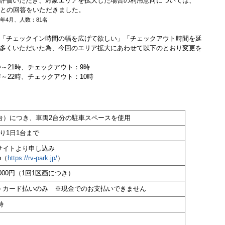
評価いただき、対象エリアを拡大した場合の利用意向については、
」との回答をいただきました。
6年4月、人数：81名
「チェックイン時間の幅を広げて欲しい」「チェックアウト時間を延
多くいただいた為、今回のエリア拡大にあわせて以下のとおり変更を
～21時、チェックアウト：9時
～22時、チェックアウト：10時
1台）につき、車両2台分の駐車スペースを使用
り1日1台まで
サイトより申し込み
jp（
https://rv-park.jp/
）
3,000円（1回1区画につき）
トカード払いのみ ※現金でのお支払いできません
時