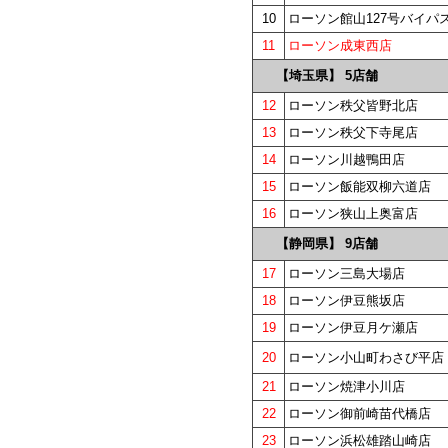
10
ローソン館山127号バイパ
11
ローソン成東西店
【埼玉県】 5店舗
12
ローソン秩父皆野北店
13
ローソン秩父下寺尾店
14
ローソン川越鴨田店
15
ローソン飯能双柳六道店
16
ローソン狭山上奥富店
【静岡県】 9店舗
17
ローソン三島大場店
18
ローソン伊豆熊坂店
19
ローソン伊豆月ケ瀬店
20
ローソン小山町わさび平店
21
ローソン焼津小川店
22
ローソン御前崎苗代橋店
23
ローソン浜松雄踏山崎店