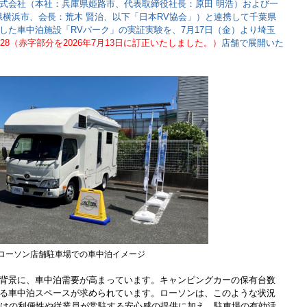
式会社（本社：兵庫県姫路市、代表取締役社長：原田 明浩）および一
県横浜市、会長：荒木 賢治、以下「日本RV協会」）と連携して千葉県
した車中泊施設「RVパーク」の実証実験を、7月17日（金）より埼玉
28（赤字部分を2026年7月13日に訂正いたしました。）
店舗で展開いた
ローソン店舗駐車場での車中泊イメージ
背景に、車中泊需要が高まっています。キャンピングカーの保有台数
る車中泊スペースが求められています。ローソンは、このような状況
ではの利便性や従業員が常駐する安心感の提供に加え、駐車場の有効活