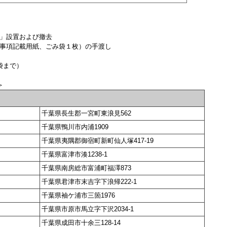
」設置および撤去
事項記載用紙、ごみ袋１枚）の手渡し
袋まで）
＞
千葉県長生郡一宮町東浪見562
千葉県鴨川市内浦1909
千葉県夷隅郡御宿町新町仙人塚417-19
千葉県富津市湊1238-1
千葉県南房総市富浦町福澤873
千葉県君津市末吉字下浪帰222-1
千葉県袖ケ浦市三箇1976
千葉県市原市馬立字下沢2034-1
千葉県成田市十余三128-14