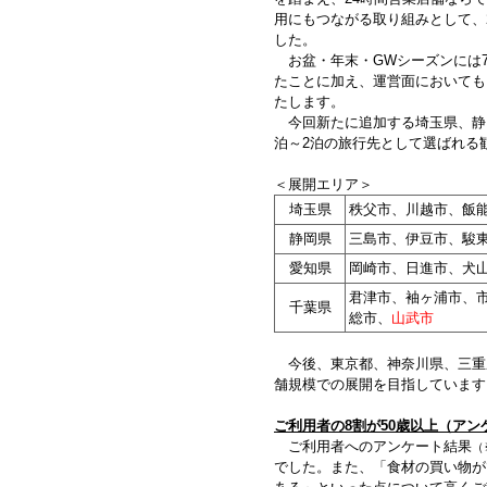
用にもつながる取り組みとして、2
した。
お盆・年末・GWシーズンには7
たことに加え、運営面においても
たします。
今回新たに追加する埼玉県、静
泊～2泊の旅行先として選ばれる
＜展開エリア＞
埼玉県
秩父市、川越市、飯
静岡県
三島市、伊豆市、駿
愛知県
岡崎市、日進市、犬
君津市、袖ヶ浦市、
千葉県
総市、
山武市
今後、東京都、神奈川県、三重県
舗規模での展開を目指しています
ご利用者の8割が50歳以上（アン
ご利用者へのアンケート結果
（
でした。また、「食材の買い物が