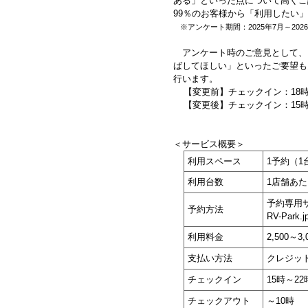
ある」といった点について高くご
99％のお客様から「利用したい
※アンケート期間：2025年7月～202
アンケート時のご意見として、
ばしてほしい」といったご要望も
行います。
【変更前】チェックイン：18時
【変更後】チェックイン：15時
＜サービス概要＞
利用スペース
1予約（
利用台数
1店舗あた
予約専用
予約方法
RV-Park.
利用料金
2,500～
支払い方法
クレジッ
チェックイン
15時～22
チェックアウト
～10時