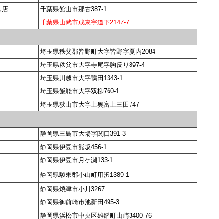
ス店
千葉県館山市那古387-1
千葉県山武市成東字道下2147-7
埼玉県秩父郡皆野町大字皆野字夏内2084
埼玉県秩父市大字寺尾字胸反り897-4
埼玉県川越市大字鴨田1343-1
埼玉県飯能市大字双柳760-1
埼玉県狭山市大字上奥富上三田747
静岡県三島市大場字関口391-3
静岡県伊豆市熊坂456-1
静岡県伊豆市月ケ瀬133-1
静岡県駿東郡小山町用沢1389-1
静岡県焼津市小川3267
静岡県御前崎市池新田495-3
静岡県浜松市中央区雄踏町山崎3400-76