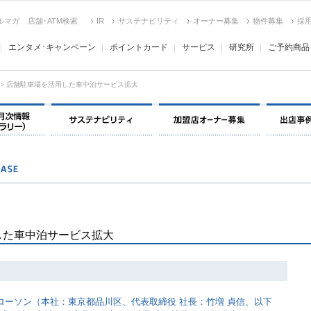
ルマガ
店舗･ATM検索
IR
サステナビリティ
オーナー募集
物件募集
採
エンタメ･キャンペーン
ポイントカード
サービス
研究所
ご予約商品
＞店舗駐車場を活用した車中泊サービス拡大
決算情報・月次情報・ IR ライブラリー
サステナビリティ
加盟店オー
した車中泊サービス拡大
ローソン（本社：東京都品川区、代表取締役 社長：竹増 貞信、以下