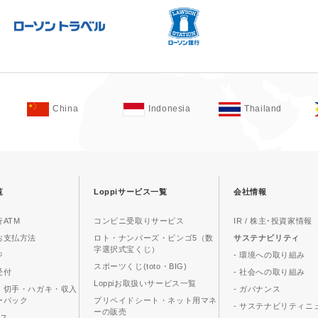
China
Indonesia
Thailand
覧
Loppiサービス一覧
会社情報
ATM
コンビニ受取りサービス
IR / 株主･投資家情報
お支払方法
ロト・ナンバーズ・ビンゴ5（数
サステナビリティ
字選択式宝くじ）
ジ
- 環境への取り組み
スポーツくじ(toto・BIG)
受付
- 社会への取り組み
Loppiお取扱いサービス一覧
、切手・ハガキ・収入
- ガバナンス
ーパック
プリペイドシート・ネット用マネ
- サステナビリティニ
ーの販売
ビス