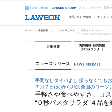
アプリ
メルマガ
店舗･
商品･おトク情報
エンタメ･
Home
会社情報
ニュースリリース
手軽さや食べやすさ、コス
“０秒パスタサラダ”４品を
企業情報
手間なしタイパよし 振らなくても
７月７日(火)から順次全国のローソ
手軽さや食べやすさ、コス
“０秒パスタサラダ”４品を