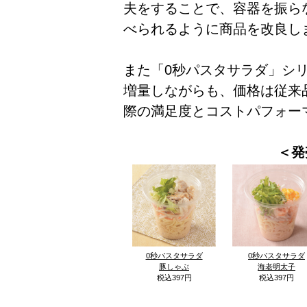
夫をすることで、容器を振ら
べられるように商品を改良し
また「0秒パスタサラダ」シリ
増量しながらも、価格は従来
際の満足度とコストパフォー
＜発
0秒パスタサラダ
0秒パスタサラダ
豚しゃぶ
海老明太子
税込397円
税込397円