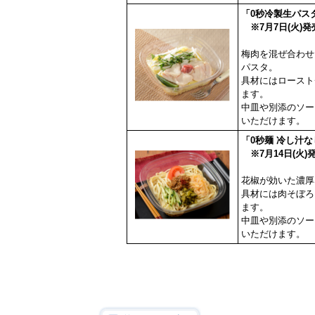
「0秒冷製生パス
※7月7日(火)発
梅肉を混ぜ合わせ
パスタ。
具材にはロースト
ます。
中皿や別添のソー
いただけます。
「0秒麺 冷し汁な
※7月14日(火)
花椒が効いた濃厚
具材には肉そぼろ
ます。
中皿や別添のソー
いただけます。