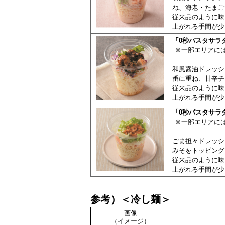
ね、
海老・たまご
従来品のように味
上がれる手間が少
「0秒パスタサラダ
※一部エリアには
和風醤油ドレッシ
番に重ね、甘辛チ
従来品のように味
上がれる手間が少
「0
秒
パ
スタサラダ
※一部エリアには
ごま担々ドレッシ
みそを
トッピング
従来品のように味
上がれる手間が少
参考）＜冷し麺＞
画像
（イメージ）