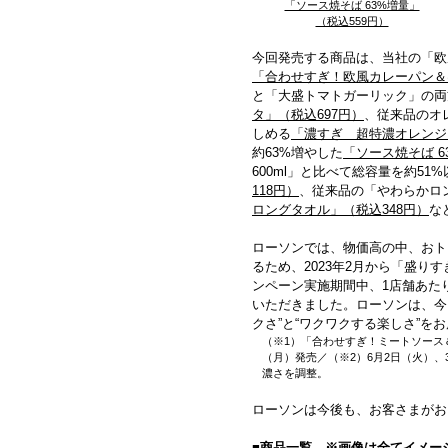
「ソース焼そば 63%増量」
（税込559円）
今回発売する商品は、当社の「欧
「合わせすぎ！欧風カレーパン＆
と「大盛トマトガーリック」の両
タ」（税込697円）
、従来品のオ
しめる
「濃すぎ 超特濃オレンジ
約63%増やした
「ソース焼そば 6
600ml」と比べて総容量を約51
118円）
、従来品の「やわらかロング
ロングタオル」（税込348円）
な
ローソンでは、物価高の中、おト
るため、2023年2月から「盛
ンペーン実施期間中、1店舗あた
いただきました。ローソンは、今
クさ”と“ワクワクする楽しさ”を
（※1）「合わせすぎ！ミートソース
（月）発売／（※2）6月2日（火）、3
濃さを調整。
ローソンは今後も、お客さまがお
■商品一覧 ※画像は全てイメー