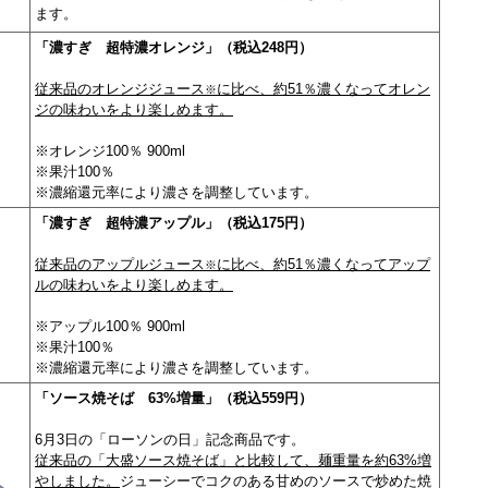
ます。
「濃すぎ 超特濃オレンジ」（税込248円）
従来品のオレンジジュース
に比べ、約51％濃くなってオレン
※
ジの味わいをより楽しめます。
※オレンジ100％ 900ml
※果汁100％
※濃縮還元率により濃さを調整しています。
「濃すぎ 超特濃アップル」（税込175円）
従来品のアップルジュース
に比べ、約51％濃くなってアップ
※
ルの味わいをより楽しめます。
※アップル100％ 900ml
※果汁100％
※濃縮還元率により濃さを調整しています。
「ソース焼そば 63%増量」（税込559円）
6月3日の「ローソンの日」記念商品です。
＞
従来品の「大盛ソース焼そば」と比較して、麺重量を約63%増
やしました。
ジューシーでコクのある甘めのソースで炒めた焼