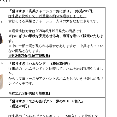
「盛りすぎ！高菜チャーシューおにぎり」（税込203円）
従来品と比較して、総重量を約51%増やしました。
食欲そそる高菜とチャーシュー入りの大きなおにぎりです。
＞
※増量比較対象は2026年5月19日発売の商品です。
※おにぎりの形状を安定させる為、海苔を巻いて販売いたしま
す。
※中に一部空洞が見られる場合がありますが、中具は入ってい
ない商品となります。
※約245万食(供給可能数量)
品＞
「盛りすぎ！ハムサンド」（税込354円）
従来品の「ハムサンド」と比較して、ハムを約51%増やしまし
た。
からしマヨソースがアクセントのハムをおもいきり楽しめるサ
ンドイッチです。
※約117万食(供給可能数量)
「盛りすぎ！でからあげクン 夢のMIX 6個入」
（税込288円）
従来品の「からあげクンレギュラー（5個入）」と比較して、