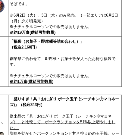
そばです。
※6月2日（火）、3日（水）のみ発売。（一部エリアは6月2日
（月）夕方頃発売）
※ナチュラルローソンでの販売はありません。
※約19万食(供給可能数量)
「福袋（お菓子・即席麺等詰め合わせ）」
（税込2,160円）
創業祭に合わせて、即席麺・お菓子等が入ったお得な福袋で
す。
※ナチュラルローソンでの販売はありません。
※約1万食(供給可能数量)
「盛りすぎ！具！おにぎり ポーク玉子 (シーチキン🄬マヨネー
ズ)」（税込343円）
従来品の「具！おにぎり ポーク玉子（シーチキン®マヨネー
ズ）」と比較して、ポークランチョンを51%以上増やしまし
＞
た。
塩味を効かせたポークランチョンと甘さ控えめの玉子焼、シー