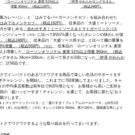
「ローソンオリジナル 麦茶 51%以上
「伊澤 やわらかロングタオル」
増量 950ml」（税込118円）
（税込348円）
風カレーパン」と「はみでるバーガーメンチカツ」を組み合わせた
はみでるメンチカツ」（税込192円）
、従来品の「大盛ミートソース」
方が楽しめる
「合わせすぎ！ミートソース＆トマトガーリックパス
レンジジュース
に比べて約51%濃くなったオレンジの味わいが楽
（※3）
」（税込248円）
、従来品の「大盛ソース焼そば」と比べて麺の重量を
3%増量」（税込559円
、従来品の「ローソンオリジナル 麦茶
）（※2）
%以上増量した
「ローソンオリジナル 麦茶 51%以上増量 950ml」（税込
タオル 34cm×100cm」と比べて長さが2倍になった
「伊澤 やわらか
ど、計50品です。
クでインパクトのあるワクワクする商品で楽しい生活のサポートをす
りすぎチャレンジ」を開始し、これまでに7回実施してまいりました。キャ
りの平均来店客数は前年比で約5%増となり、お客様から高いご支持を
回の「超ハッピーすぎ！チャレンジ」を通じて、お客様に新たな“おト
お届けします。
＆トマトガーリックパスタ」と「盛りすぎ！プレミアムロールケーキ」は6月1日
日（水）のみ発売／（※3）オレンジ100％ 900ml。果汁100％。濃縮還元率により
トクでワクワクするような取り組みを行ってまいります。
ジです。