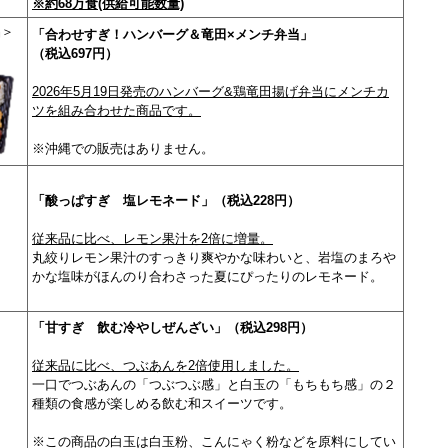
※約68万食(供給可能数量)
品＞
「合わせすぎ！ハンバーグ＆竜田×メンチ弁当」
（税込697円）
2026年5月19日発売のハンバーグ&鶏竜田揚げ弁当にメンチカ
ツを組み合わせた商品です。
※沖縄での販売はありません。
「酸っぱすぎ 塩レモネード」（税込228円）
従来品に比べ、レモン果汁を2倍に増量。
丸絞りレモン果汁のすっきり爽やかな味わいと、岩塩のまろや
かな塩味がほんのり合わさった夏にぴったりのレモネード。
「甘すぎ 飲む冷やしぜんざい」（税込298円）
従来品に比べ、つぶあんを2倍使用しました。
一口でつぶあんの「つぶつぶ感」と白玉の「もちもち感」の２
種類の食感が楽しめる飲む和スイーツです。
※この商品の白玉は白玉粉、こんにゃく粉などを原料にしてい