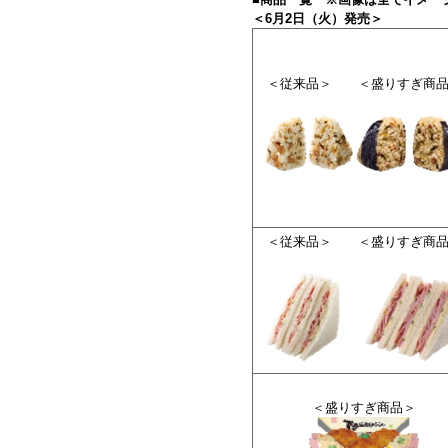
＜6月2日（火）発売＞
＜従来品＞ ＜盛りすぎ商品
＜
従
来
品
＞
＜盛りすぎ商
＜盛りすぎ商品＞