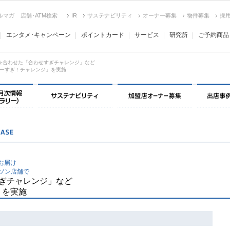
ルマガ
店舗･ATM検索
IR
サステナビリティ
オーナー募集
物件募集
採
エンタメ･キャンペーン
ポイントカード
サービス
研究所
ご予約商品
を合わせた「合わせすぎチャレンジ」など
ーすぎ！チャレンジ」を実施
決算情報・月次情報・ IR ライブラリー
サステナビリティ
加盟店オー
お届け
ソン店舗で
ぎチャレンジ」など
」を実施