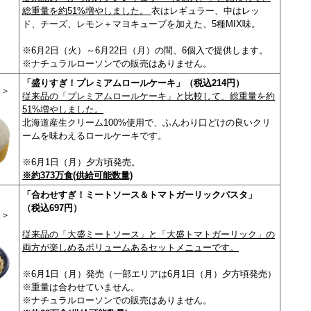
総重量を約51%増やしました。
衣はレギュラー、中はレッ
ド、チーズ、レモン＋マヨキューブを加えた、5種MIX味。
※6月2日（火）～6月22日（月）の間、6個入で提供します。
※ナチュラルローソンでの販売はありません。
「盛りすぎ！プレミアムロールケーキ」（税込214円）
＞
従来品の「プレミアムロールケーキ」と比較して、総重量を約
51%増やしました。
北海道産生クリーム100%使用で、ふんわり口どけの良いクリ
ームを味わえるロールケーキです。
※6月1日（月）夕方頃発売。
※約373万食(供給可能数量)
「合わせすぎ！ミートソース＆トマトガーリックパスタ」
（税込697円）
品＞
従来品の「大盛ミートソース」と「大盛トマトガーリック」の
両方が楽しめるボリュームあるセットメニューです。
※6月1日（月）発売（一部エリアは6月1日（月）夕方頃発売）
※重量は合わせていません。
※ナチュラルローソンでの販売はありません。