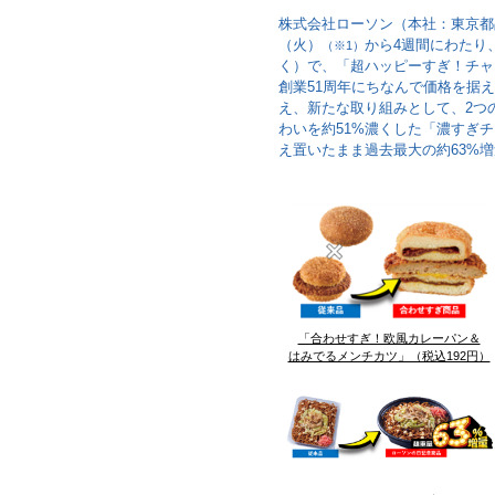
株式会社ローソン（本社：東京都
（火）
から4週間にわたり、
（※1）
く）で、「超ハッピーすぎ！チャ
創業51周年にちなんで価格を据
え、新たな取り組みとして、2つ
わいを約51%濃くした「濃すぎ
え置いたまま過去最大の約63%
「合わせすぎ！欧風カレーパン＆
はみでるメンチカツ」（税込192円）