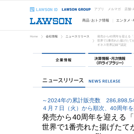
アプリ
メルマガ
店舗･
商品･おトク情報
エンタメ･
Home
会社情報
ニュースリリース
発売から40周年を迎える
世界で1番売れた揚げたて
ギネス世界記録
™
認定
企業情報
～2024年の累計販売数 286,898,
４月７日（火）から順次、40周年
発売から40周年を迎える
世界で1番売れた揚げたて