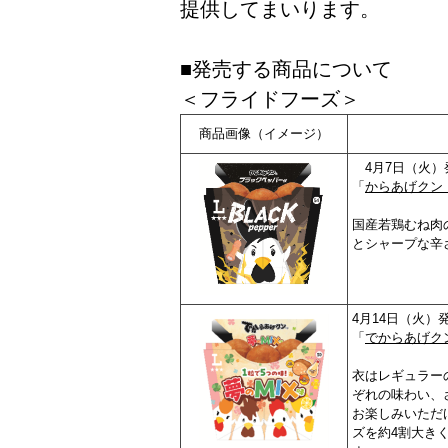
提供してまいります。
■発売する商品について
＜フライドフーズ＞
商品画像（イメージ）
4月7日（火）
「
からあげクン
国産若鶏むね肉
とシャープな辛
4月14日（火）
「
でからあげク
衣はレギュラー
ぞれの味わい、
お楽しみいただ
ズを約4割大き