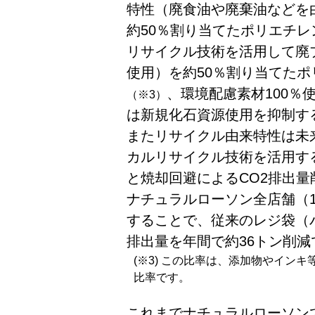
特性（廃食油や廃棄油などを
約50％割り当てたポリエチ
リサイクル技術を活用して廃
使用）を約50％割り当てた
、環境配慮素材100％
（※3）
は新規化石資源使用を抑制す
またリサイクル由来特性は未
カルリサイクル技術を活用す
と焼却回避によるCO2排出
ナチュラルローソン全店舗（13
することで、従来のレジ袋（バ
排出量を年間で約36トン削
(※3) この比率は、添加物やイン
比率です。
これまでナチュラルローソン