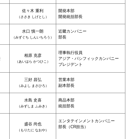
佐々木 重利
開発本部
開発統括部長
（
ささき しげとし
）
水口 慎一朗
近畿カンパニー
部長
（
みずぐち しんいちろう
）
理事執行役員
相原 克彦
兼
アジア・パシフィックカンパニー
（
あいはら かつひこ
）
プレジデント
三好 昌弘
営業本部
副本部長
（
みよし まさひろ
）
水島 史喜
商品本部
統括部長
（
みずしま ふみき
）
エンタテインメントカンパニー
盛谷 尚也
部長（CR担当）
（
もりたに なおや
）