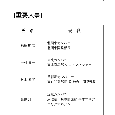
[重要人事]
氏 名
現 職
北関東カンパニー
福島 昭広
北関東開発部長
東北カンパニー
中村 良平
東北商品部 シニアマネジャー
首都圏カンパニー
村上 和宏
東京開発部長 兼 神奈川開発部長
近畿カンパニー
藤原 淳一
京滋奈・兵庫開発部 兵庫エリア
エリアマネジャー