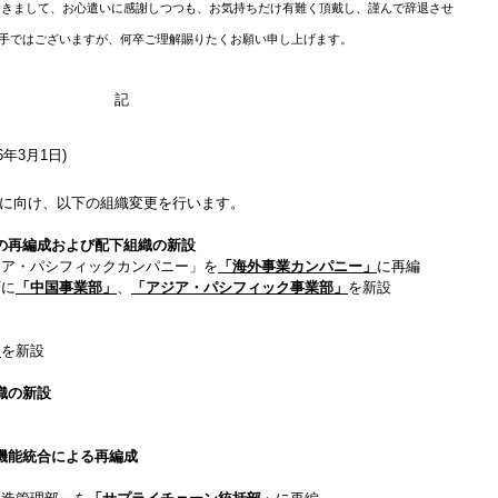
つきまして、お心遣いに感謝しつつも、お気持ちだけ有難く頂戴し、謹んで辞退させ
手ではございますが、何卒ご理解賜りたくお願い申し上げます。
記
6年3月1日)
に向け、以下の組織変更を行います。
の再編成および配下組織の新設
ジア・パシフィックカンパニー」を
「海外事業カンパニー」
に再編
下に
「中国事業部」
、
「アジア・パシフィック事業部」
を新設
」
を新設
織の新設
機能統合による再編成