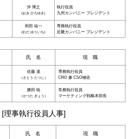
沖 博之
執行役員
九州カンパニー プレジデント
(
おき ひろゆき
)
和田 祐一
専務執行役員
近畿カンパニー プレジデント
(
わだ ゆういち
)
氏 名
現 職
佐藤 達
専務執行役員
CRO 兼 CSO補佐
（
さとう たつし
）
勝田 暁
常務執行役員
マーケティング戦略本部長
（
かつた ぎょう
）
[理事執行役員人事]
氏 名
現 職