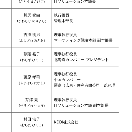
ITソリューション本部長
(
さとう まさひこ
)
川尻 祝由
執行役員
管理本部長
(
かわじり のりよし
)
吉澤 明男
理事執行役員
マーケティング戦略本部 副本部長
（
よしざわ あきお
）
鷲頭 裕子
理事執行役員
北海道カンパニー プレジデント
（
わしず ひろこ
）
理事執行役員
藤原 孝司
中国カンパニー
(
ふじはら たかし
)
羅森（広東）便利有限公司 総経理
芹澤 亮
理事執行役員
ITソリューション本部 副本部長
(
せりざわ りょう
)
村田 浩子
KDDI株式会社
(
むらた ひろこ
)