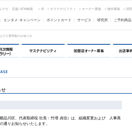
ルマガ
店舗･ATM検索
IR
サステナビリティ
オーナー募集
物件募集
採
エンタメ･キャンペーン
ポイントカード
サービス
研究所
ご予約商品
よび人事異動のお知らせ
決算情報・月次情報・ IR ライブラリー
サステナビリティ
加盟店オー
らせ
品川区、代表取締役 社長：竹増 貞信）は、組織変更および 人事異
の通りお知らせいたします。