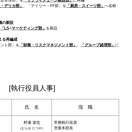
製造管理部」を
「サプライチェーン統括部」
に再編
飯・デリカ部」
、「デイリー・FF部」を
「厨房・スイーツ部」
へ名称
織の新設
＋
、
「LS
マーケティング部」
を新設
よる再編成
メント部」を
「財務・リスクマネジメント部」
、
「グループ経理部」
に
[執行役員人事]
氏 名
現 職
村瀬 達也
常務執行役員
営業本部長
（
むらせ たつや
）