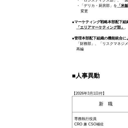
・「ロジスティクス部」、「
・「デリカ・厨房部」を
「米
変更
●
マーケティング戦略本部配下組
「エリアマーケティング部」
●管理本部配下組織の機能統合に
「財務部」、「リスクマネジ
再編
■人事異動
【2026年3月1日付】
新 職
専務執行役員
CRO 兼 CSO補佐