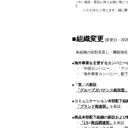
（※）就任・昇任に伴うお祝い等に
て
いただきたく存じます。誠に勝
■組織変更
(変更日：202
各組織の役割見直し・機能強化
●
海外事業を主管するカンパニー
・「中国カンパニー」、「ア
・「海外事業カンパニー」配
●
「室」の新設
「グループガバナンス統括室
●
コミュニケーション本部配下組
「
ブランド推進部」
を新設
●
商品本部配下組織の新設および
＋
・
「LS
商品調達部」
を新設