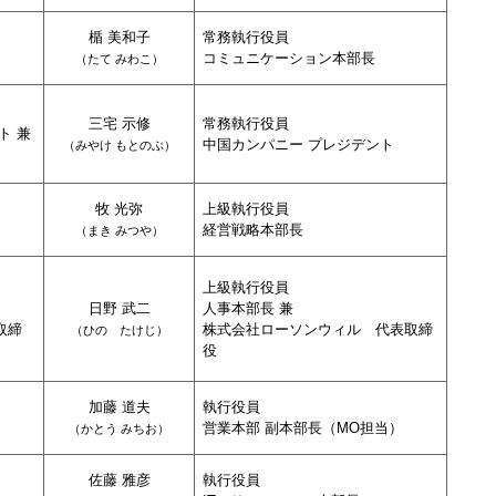
楯 美和子
常務執行役員
コミュニケーション本部長
（
たて みわこ
）
三宅 示修
常務執行役員
ト 兼
中国カンパニー プレジデント
（
みやけ もとのぶ
）
牧 光弥
上級執行役員
経営戦略本部長
（
まき みつや
）
上級執行役員
日野 武二
人事本部長 兼
取締
株式会社ローソンウィル 代表取締
（
ひの たけじ
）
役
加藤 道夫
執行役員
営業本部 副本部長（MO担当）
（
かとう みちお
）
佐藤 雅彦
執行役員