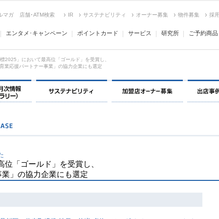
ルマガ
店舗･ATM検索
IR
サステナビリティ
オーナー募集
物件募集
採
エンタメ･キャンペーン
ポイントカード
サービス
研究所
ご予約商品
E指標2025」において最高位「ゴールド」を受賞し、
育業応援パートナー事業」の協力企業にも選定
決算情報・月次情報・ IR ライブラリー
サステナビリティ
加盟店オー
た
て最高位「ゴールド」を受賞し、
事業」の協力企業にも選定