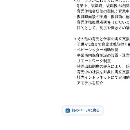
＜ローソンがこれまでに導入した
育業中、復職時、復職後の段階
・育児休職者研修の実施：育業中
・復職時面談の実施：復職前に配
・育児休職復職者研修（ただいま
目的として、制度や働き方の講
＜その他の育児と仕事の両立支援
・子供が3歳まで育児休職取得可
・ベビーシッター補助制度
・事業所内保育施設の設置・運営
・リモートワーク制度
・時差出勤制度の導入により、始業
・育児中の社員を対象に両立支援
・社内イントラネットにて定期的
アモデルを紹介
前のページに戻る