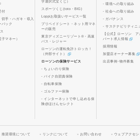
字選択式宝くじ）
ジ
- 環境への取り組み
スポーツくじ(toto・BIG)
受付
- 社会への取り組み
Loppiお取扱いサービス一覧
、切手・ハガキ・収入
- ガバナンス
ーパック
プリペイドシート・ネット用マネ
- サステナビリティニ
ーの販売
ビス
【公式】ローソン ア
東京ディズニーリゾート®・高速
電子マネー）
パート求人情報
バス・レジャー
採用情報
ローソンの運転免許トロッカ！
（外部サイト）
加盟店オーナー募集
ローソンの保険サービス
出店事例･物件募集
- ちょいのり保険
- バイク自賠責保険
- 自転車保険
- ゴルファー保険
- インターネットで申し込める保
険@ほけんセレクト
推奨環境について
リンクについて
お問い合わせ
ウェブアクセシ