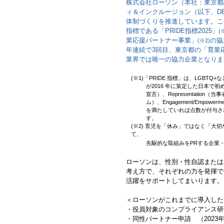
株式会社ローソン（本社：東京都
ィ＆インクルージョン（以下、D
体制づくりを推進しています。こ
指標である「PRIDE指標2025」
(
業応援パートナー事業」
の協
(※2)
年連続で3回目、東京都の「育業
業界では唯一の協力企業となりま
(※1)「PRIDE 指標」は、LGBTQ
が2016 年に策定した日本で初
宣言）、Representation（
ム）、Engagement/Emp
を満たしていれば点数が付与さ
す。
(※2) 育児を「休み」ではなく「
て、
先駆的な取組みをPRする企業
ローソンは、性別・性自認または
考え方で、それぞれの力を発揮で
活躍をサポートしてまいります。
＜ローソンがこれまでに導入したL
・役員対象のコンプライアンス研修
・同性パートナー申請 （2023