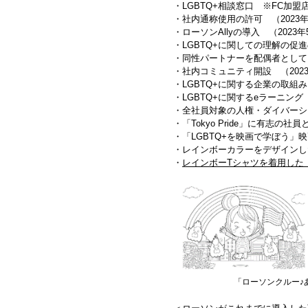
・LGBTQ+相談窓口 ※FC加盟
・社内通称使用の許可 （2023
・ローソンAllyの導入 （2023
・LGBTQ+に関しての理解の促進
・同性パートナーを配偶者として
・社内コミュニティ開設 （202
・LGBTQ+に関する企業の取組
・LGBTQ+に関するeラーニング 
・全社員対象の人権・ダイバーシテ
・「Tokyo Pride」に有志の
・「LGBTQ+を映画で学ぼう」
・レインボーカラーをデザインした
・
レインボーTシャツを着用した「
「ローソンクルー♪