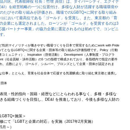
品川区、代表取締役 社長：竹増 貞信）は、ダイバーシティ、エクイテ
E&I）を経営戦略の一つに位置付け、多様な人財が活躍する職場環境や
のたびその取り組みが評価され、職場でのLGBTQ+に関する取り組み
において最高位である「ゴールド」を受賞し、また、東京都の「育
※1)
力企業にも選定されました。ローソンが「ゴールド」を受賞するのは3
応援パートナー事業」の協力企業に選定されるのは初めてで、コンビニ
す。
+など性的マイノリティが働きやすい職場づくりを日本で実現するためにwork with Pride
めてとなるLGBTQ+に関する企業・団体等の取り組みの評価指標です。Policy（行動
当事者コミュニティ）、Inspiration（啓発活動）、Development（人事制度・プログラ
owerment（社会貢献・渉外活動）の5 つの指標で構成されており、各指標内で指定の要件
れ、点数により、ゴールド、シルバー、ブロンズとして企業・団体が認定されま
大切な仕事」ととらえ、育業を社会全体で応援する気運醸成に取り組む東京都と連携し
・団体
表現・性的指向・国籍・経歴などにとらわれる事なく、多種・多様な
きる組織づくりを目指し、DE&I を推進しており、今後も多様な人財の
GBTQ+施策＞
にて「LGBTと企業の対応」を実施（2017年2月実施）
年5月～）