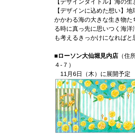
【デザインタイトル】海の生
【デザインに込めた想い】地
かかわる海の大きな生き物た
る時に真っ先に思いつく海洋
も考えるきっかけになればと
■ローソン大仙堀見内店
（住
４‐７）
11月6日（木）に展開予定