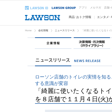
アプリ
メルマガ
店舗･
商品･おトク情報
エンタメ･
Home
会社情報
ニュースリリース
「綺麗に使いたくなるトイ
企業情報
ローソン店舗のトイレの実情を知る
する意識が変容
「綺麗に使いたくなるトイ
を８店舗で１１月４日(火