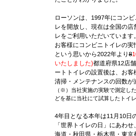
ローソンは、1997年にコン
レを開放し、現在は全国の店舗
レをご利用いただいています
お客様にコンビニトイレの実
という思いから2022年より
8
1
いたしました
)
都道府県12店
ートトイレの設置後は、お客
清掃・メンテナンスの回数が
（※）当社実施の実験で測定し
どを基に当社にて試算したトイ
4年目となる本年は11月10日
「世界トイレの日」にあわせ、
海道・秋田県・栃木県・東京