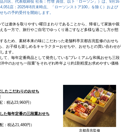
品川区、代表取締役 社長：竹増 貞信、以下「ローソン」）は、9月16
4,051店：2025年8月末時点、「ローソンストア100」を除く）および
せちの予約受付を開始します。
については連休を取りやすい曜日まわりであることから、帰省して家族や親
える一方で、旅行やご自宅でゆっくり過ごすなど多様な過ごし方が想
するため、素材本来の味にこだわった老舗料亭京都吉兆監修のおせち
せち、お子様も楽しめるキャラクターおせちや、おせちとの買い合わせが
開します。
して、毎年定番商品として発売している“プレミアムな和風おせち三段
“和洋中のおせち一段重”をそれぞれ昨年より約1割程度お求めやすい価格
求したこだわりのおせち
重
：税込23,960円）
した毎年定番の三段重おせち
：税込21,480円）
京都𠮷兆監修