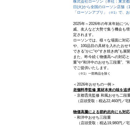
株式会社ローソン（本社：東京都
日(火)から全国のローソン店舗（1
「ローソンアプリ」
で、お
（※1）
2025年～2026年の年末年始
戚、友人など大勢で集う機会も増
定されます。
ローソンでは、様々な場面に対応
や、100品目の具材を入れたお
できる“かに”や“すき焼き肉”も展
また、昨今続く物価高への対応と
重”や“和洋中のおせち三段重”、
でご提供いたします。
（※1）一部商品を除く
＜2026年おせちの一例＞
老舗料亭監修 素材本来の味を追
・京都𠮷兆監修 和風おせち二段
（店頭受取：税込22,460円／宅配
物価高騰による節約志向にも対応
・和洋中おせち三段重
（店頭受取：税込19,980円／宅配