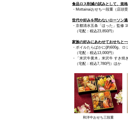
食品ロス削減の試みとして、規格
・Mottainaiおせち一段重（店頭
世代や好みを問わないローソン過去
・京都清水五条「ほった」監修 1
（宅配：税込23,850円）
家族の好みにあわせておせちと一
・ボイルたらばかに(約600g、
（宅配：税込13,000円）
・「米沢牛黄木」米沢牛 すき焼き(
（宅配：税込7,780円）ほか
和洋中おせち三段重