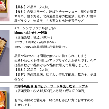
【具材】26品目（2人前）
【食材】合鴨スモーク、豚ばらチャーシュー、華やか野菜
マリネ、焼き海老、北海道産昆布の松前漬、紅ずわい蟹
甲
羅グラタン、鮑旨煮、九条葱入り出汁巻玉子など
<ローソンオリジナルおせち>
Mottainaiおせち一段重
（店頭受取：税込5,680円）
※アプリ予約限定（店頭受取のみ）
※MOTTAINAIは毎日新聞社の登録商標です。
品質や味わいには問題が無いのに捨てられてしまう
規格外品などを使用したアップサイクルおせちです。今年
は品目数が18品目から22品目に増えて登場しました。
【具材】22品目（2人前）
【食材】寿高野豆腐、紅ずわい蟹爪甘酢風、数の子、
伊達
巻など
肉卸小島監修 お肉とシーフードを楽しむオードブル
（店頭受取：税込15,500円／宅配：税込17,000円）
お肉と海鮮のご馳走を一緒に楽しみたい方におすすめの
おせちです。