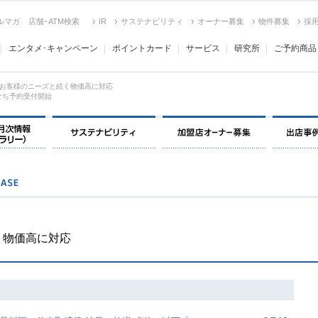
ルマガ
店舗･ATM検索
IR
サステナビリティ
オーナー募集
物件募集
採
エンタメ･キャンペーン
ポイントカード
サービス
研究所
ご予約商品
お客様のニーズと続く物価高に対応
おせち予約受付開始
決算情報・月次情報・ IR ライブラリー
サステナビリティ
加盟店オー
く物価高に対応