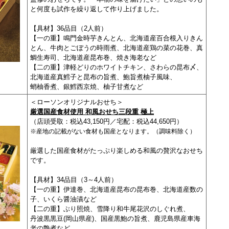
と何度も試作を繰り返して作り上げました。
【具材】36品目（2人前）
【一の重】鳴門金時芋きんとん、北海道産百合根入りきん
とん、牛肉とごぼうの時雨煮、北海道産鶏の菜の花巻、
真
鯛生寿司、北海道産昆布巻、焼き海老など
【二の重】津軽どりのホワイトチキン、さわらの昆布〆、
北海道産真鱈子と昆布の旨煮、鮑旨煮柚子風味、
蛸柚香煮、銀鱈西京焼、柚子甘煮など
＜ローソンオリジナルおせち＞
厳選国産食材使用 和風おせち三段重 極上
（店頭受取：税込43,150円／宅配：税込44,650円）
※産地の記載がない食材も国産となります。（調味料除く）
厳選した国産食材がたっぷり楽しめる和風の贅沢なおせち
です。
【具材】34品目（3～4人前）
【一の重】伊達巻、北海道産昆布の昆布巻、北海道産数の
子、いくら醤油漬など
【二の重】ぶり照焼、雪降り和牛尾花沢のしぐれ煮、
丹波黒黒豆(岡山県産)、国産黒鮑の旨煮、鹿児島県産車海
老の艶煮など