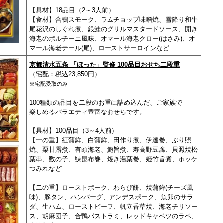
【具材】18品目（2～3人前）
【食材】合鴨スモーク、ラムチョップ味噌焼、雪降り和牛
尾花沢のしぐれ煮、銀鮭のグリルマスタードソース、開き
海老のポルチーニ風味、オマール海老クロー(はさみ)、オ
マール海老テール(尾)、ローストサーロインなど
京都清水五条 「ほった」監修 100品目おせち二段重
（宅配：税込23,850円）
※宅配受取のみ
100種類の品目を二段のお重に詰め込んだ、ご家族で
楽しめるバラエティ豊富なおせちです。
【具材】100品目（3～4人前）
【一の重】紅蒲鉾、白蒲鉾、田作り煮、伊達巻、ぶり照
焼、栗甘露煮、有頭海老、鮑旨煮、寿高野豆腐、貝照焼松
葉串、数の子、鰊昆布巻、焼き湯葉巻、姫竹旨煮、ホッケ
つみれ
など
【二の重】ローストポーク、わらび餅、焼蒲鉾(チーズ風
味)、豚タン、ハンバーグ、アンデスポーク、魚卵のサラ
ダ、
生ハム、ローストビーフ、帆立香草焼、海老チリソー
ス、
胡麻団子、合鴨パストラミ、レッドキャベツのラペ、