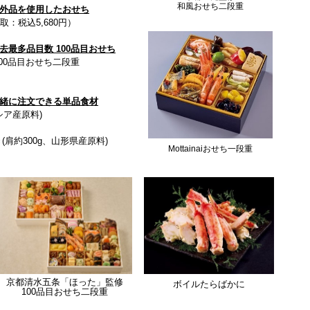
和風おせち二段重
外品を使用したおせち
受取：税込5,680円）
最多品目数 100品目おせち
00品目おせち二段重
緒に注文できる単品食材
ロシア産原料)
肩約300g、山形県産原料)
Mottainaiおせち一段重
京都清水五条「ほった」監修
ボイルたらばかに
100品目おせち二段重