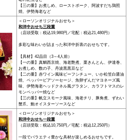
【三の重】お煮しめ、ローストポーク、阿波すだち鶏照
焼、伊勢海老など
＜ローソンオリジナルおせち＞
和洋中おせち三段重
（店頭受取：税込19,980円／宅配：税込21,480円）
多彩な味わいが詰まった和洋中折衷のおせちです。
【具材】42品目（3～4人前）
【一の重】真鯛西京焼、海老艶煮、栗きんとん、伊達巻、
お煮しめ、数の子、丹波黒黒豆など
【二の重】赤ワイン風味ビーフシチュー、いか松笠白醤油
焼、ペッパービアソーセージ、魚卵ずんだマヨネーズ風
味、
伊勢海老ヘッドクネル風グラタン、カラフトマスのレ
モン
ペッパー焼など
【三の重】帆立スモーク風味、海老チリ、豚角煮、
ずわい
蟹爪、鮑オイスターソースなど
＜ローソンオリジナルおせち＞
和洋中おせち一段重
（店頭受取：税込10,750円／宅配：税込12,250円）
一段でバラエティ豊かな具材が楽しめるおせちです。