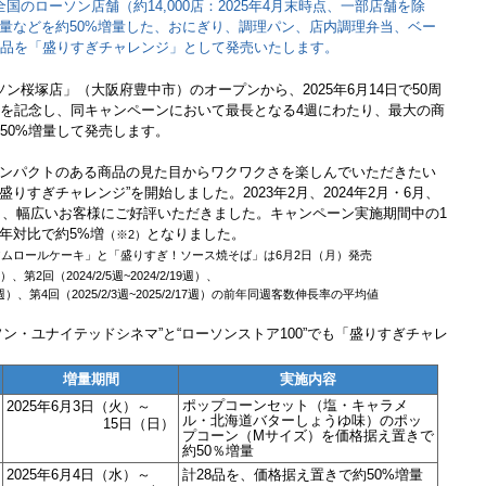
国のローソン店舗（約14,000‬店：2025年4月末時点、一部店舗を除
量などを約50%増量した、おにぎり、調理パン、店内調理弁当、ベー
1品を「盛りすぎチャレンジ」として発売いたします。
ン桜塚店」（大阪府豊中市）のオープンから、2025年6月14日で50周
年を記念し、同キャンペーンにおいて最長となる4週にわたり、最大の商
50%増量して発売します。
ンパクトのある商品の見た目からワクワクさを楽しんでいただきたい
“盛りすぎチャレンジ”を開始しました。2023年2月、2024年2月・6月、
施し、幅広いお客様にご好評いただきました。キャンペーン実施期間中の1
年対比で約5%増
となりました。
（※2）
レミアムロールケーキ」と「盛りすぎ！ソース焼そば」は6月2日（月）発売
週）、第2回（2024/2/5週~2024/2/19週）、
6/17週）、第4回（2025/2/3週~2025/2/17週）の前年同週客数伸長率の平均値
ン・ユナイテッドシネマ”と“ローソンストア100”でも「盛りすぎチャレ
増量期間
実施内容
ポップコーンセット（塩・キャラメ
2025年6月3日（火）～
ル・北海道バターしょうゆ味）のポッ
15日（日）
プコーン（Mサイズ）を価格据え置きで
約50％増量
2025年6月4日（水）～
計28品を、価格据え置きで約50%増量