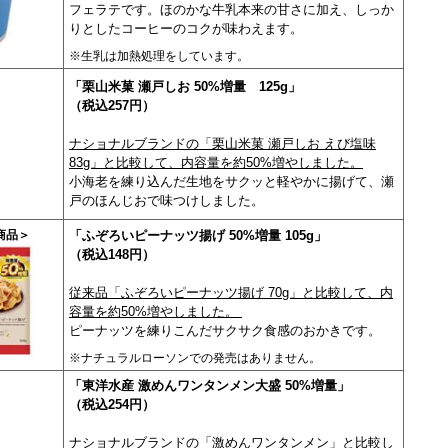
フェラテです。ほのかな牛乳本来の甘さに加え、しっか
りとしたコーヒーのコクが味わえます。
※生乳は加熱処理をしています。
「栗山米菓 瀬戸しお 50%増量 125g」
（税込257円）
ナショナルブランドの「栗山米菓 瀬戸しお えび塩味
83g」と比較して、内容量を約50%増やしました。
小海老を練り込んだ生地をサクッと軽やかに揚げて、瀬
戸のほんじおで味つけしました。
商品＞
「ふぞろいピーナッツ揚げ 50%増量 105g」
（税込148円）
従来品「ふぞろいピーナッツ揚げ 70g」と比較して、内
容量を約50%増やしました。
ピーナッツを練りこんだサクサク食感のおかきです。
※ナチュラルローソンでの発売はありません。
「東洋水産 激めんワンタンメン大盛 50%増量」
（税込254円）
ナショナルブランドの「激めんワンタンメン」と比較し