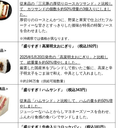
従来品の「三元豚の厚切りロースカツサンド」と比較し
て、カツサンドの個数を約50%増量の3個入りにしまし
た。
厚切りのロースとんかつに、野菜と果実で仕上げたフル
ーティーな甘さとすっきりした後味が特長の特製ソース
を合わせました。
※沖縄県では価格が異なります。
「盛りすぎ！高菜明太おにぎり」（税込192円）
品＞
2025年5月20日発売の「高菜明太おにぎり」と比較し
て、総重量を約50%増やしました。
厳選した国産米をブレンドして炊いたご飯に、高菜と辛
子明太子をごま油で和え、中具として入れました。
※約196万食（供給可能数量）
商品＞
「盛りすぎ！ハムサンド」（税込343円）
従来品「ハムサンド」と比較して、ハムの量を約50%増
やしました。
ジュ―シーなハムとからしマヨネーズソースを合わせ、
ふんわり食感の食パンでサンドしました。
「盛りすぎ！牛肉入りコロッケパン」（税込181円）