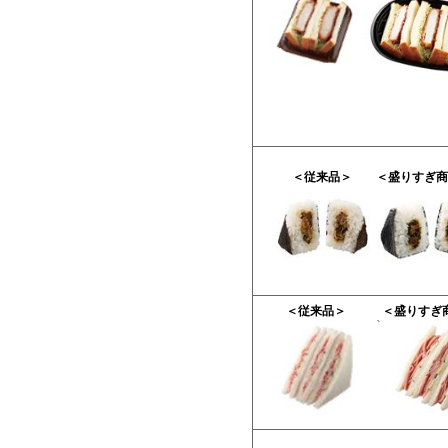
＜従来品＞
＜盛りすぎ商
＜従来品＞
＜盛りすぎ