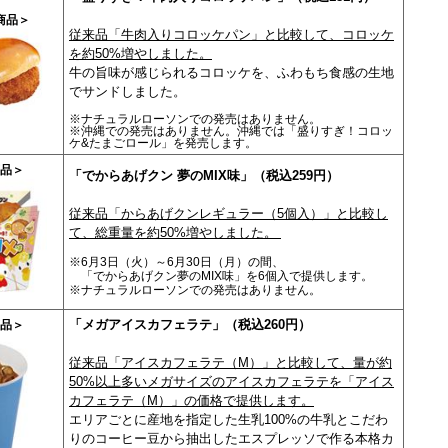
商品＞
従来品「牛肉入りコロッケパン」と比較して、コロッケ
を約50%増やしました。
牛の旨味が感じられるコロッケを、ふわもち食感の生地
でサンドしました。
※ナチュラルローソンでの発売はありません。
※沖縄での発売はありません。沖縄では「盛りすぎ！コロッ
ケ&たまごロール」を発売します。
品＞
「でからあげクン 夢のMIX味」（税込259円）
従来品「からあげクンレギュラー（5個入）」と比較し
て、総重量を約50%増やしました。
※6月3日（火）～6月30日（月）の間、
「でからあげクン夢のMIX味」を6個入で提供します。
※ナチュラルローソンでの発売はありません。
「メガアイスカフェラテ」（税込260円）
品＞
従来品「アイスカフェラテ（M）」と比較して、量が約
50%以上多いメガサイズのアイスカフェラテを「アイス
カフェラテ（M）」の価格で提供します。
エリアごとに産地を指定した生乳100%の牛乳とこだわ
りのコーヒー豆から抽出したエスプレッソで作る本格カ