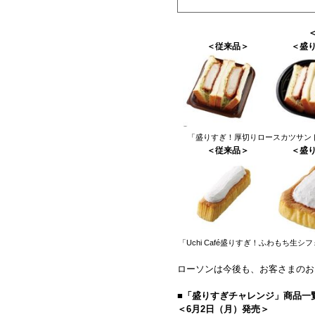
＜従来品＞ ＜盛り
「盛りすぎ！厚切りロースカツサンド
＜従来品＞
＜
盛
「Uchi Café盛りすぎ！ふわもち生シ
ローソンは今後も、お客さまのお
■
「盛りすぎチャレンジ」商品一
＜6月2日（月）発売＞