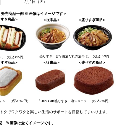
7月1日（火）
＜発売商品一例 ※画像はイメージです＞
すぎ商品＞
＜従来品＞
＜
盛
り
す
ぎ
商
品
＞
「盛りすぎ！旨辛醤油だれの油そば」（税込559円）
」（税込495円）
り
す
ぎ
商
品
＞
＜従来品＞
＜
盛
り
す
ぎ
商
品
＞
フォン」（税込257円）
「Uchi Café盛りすぎ！泡ショコラ」（税込275円）
トクでワクワクと楽しい生活のサポートを目指してまいります。
覧 ※画像は全てイメージです。