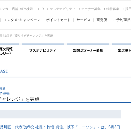
ルマガ
店舗･ATM検索
IR
サステナビリティ
オーナー募集
物件募集
採
エンタメ･キャンペーン
ポイントカード
サービス
研究所
ご予約商品
計41品で「盛りすぎチャレンジ」を実施
決算情報・月次情報・ IR ライブラリー
サステナビリティ
加盟店オー
増量
で発売
チャレンジ」を実施
品川区、代表取締役 社長：竹増 貞信、以下「ローソン」）は、6月3日