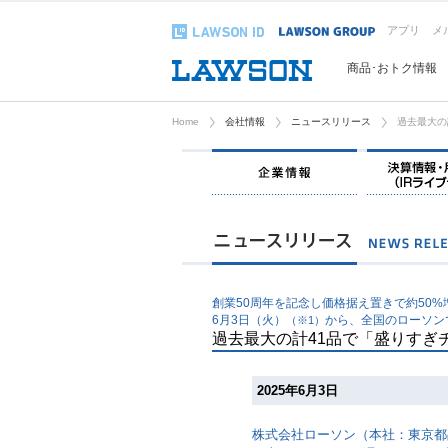
アプリ
メ
商品･おトク情報
Home
会社情報
ニュースリリース
過去最大の
企業情報
創業50周年を記念し価格据え置きで約50%
6月3日（火）
から、全国のローソン
（※1）
過去最大の計41品で「盛りすぎ
2025年6月3日
株式会社ローソン（本社：東京都