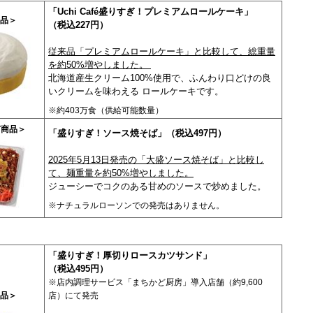
「Uchi Café盛りすぎ！プレミアムロールケーキ」
品＞
（税込227円）
従来品「プレミアムロールケーキ」と比較して、総重量
を約50%増やしました。
北海道産生クリーム100%使用で、ふんわり口どけの良
いクリームを味わえる ロールケーキです。
※約403万食（供給可能数量）
ぎ商品＞
「盛りすぎ！ソース焼そば」（税込497円）
2025年5月13日発売の「大盛ソース焼そば」と比較し
て、麺重量を約50%増やしました。
ジューシーでコクのある甘めのソースで炒めました。
※ナチュラルローソンでの発売はありません。
「盛りすぎ！厚切りロースカツサンド」
（税込495円）
※店内調理サービス「まちかど厨房」導入店舗（約9,600
品＞
店）にて発売