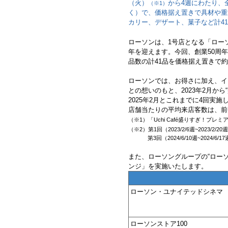
（火）
から4週にわたり、全
（※1）
く）で、価格据え置きで具材や重
カリー、デザート、菓子など計4
ローソンは、1号店となる「ローソ
年を迎えます。今回、創業50周
品数の計41品を価格据え置きで約
ローソンでは、お得さに加え、イ
との想いのもと、2023年2月から
2025年2月とこれまでに4回実
店舗当たりの平均来店客数は、前
（※1）「Uchi Café盛りすぎ！プ
（※2）第1回（2023/2/6週~2023/2/20
第3回（2024/6/10週~2024/
また、ローソングループの“ローソ
ンジ」を実施いたします。
ローソン・ユナイテッドシネマ
ローソンストア100