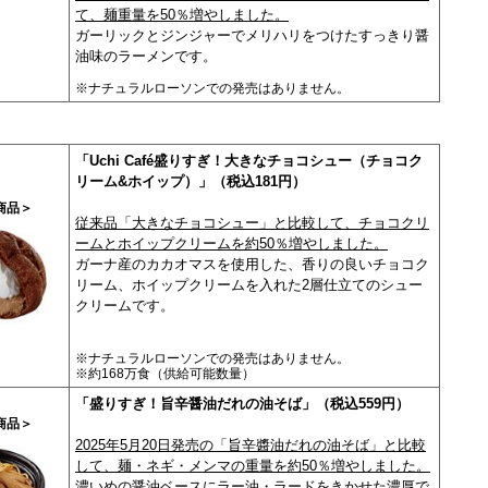
て、麺重量を50％増やしました。
ガーリックとジンジャーでメリハリをつけたすっきり醤
油味のラーメンです。
※ナチュラルローソンでの発売はありません。
「Uchi Café盛りすぎ！大きなチョコシュー（チョコク
リーム&ホイップ）」（税込181円）
商品＞
従来品「大きなチョコシュー」と比較して、
チョコクリ
ームとホイップクリームを約50％増やしました。
ガーナ産のカカオマスを使用した、香りの良い
チョコク
リーム、ホイップクリームを入れた2層仕立てのシュー
クリームです。
※ナチュラルローソンでの発売はありません。
※約168万食（供給可能数量）
「盛りすぎ！旨辛醤油だれの油そば」（税込559円）
商品＞
2025年5月20日発売の「旨辛醬油だれの油そば」と比較
して、麺・ネギ・メンマの重量を約50％増やしました。
濃いめの醤油ベースにラー油・ラードをきかせた濃厚で