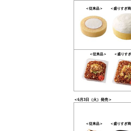
＜従来品＞
＜盛りすぎ商
＜
従
来
品
＞
＜盛りす
＜6月3日（火）発売＞
＜従来品＞
＜盛りすぎ商