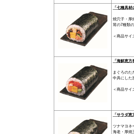
「七種具材
焼穴子・厚
茸の7種類
＜商品サイズ
「海鮮恵方
まぐろのた
中具にした
＜商品サイズ
「サラダ恵
ツナマヨネ
海老・厚焼