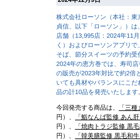
株式会社ローソン（本社：東
貞信、以下「ローソン」）は、
店舗（13,995店：2024年
く）およびローソンアプリで、
そば、節分スイーツの予約受
2024年の恵方巻では、寿司
の販売が2023年対比で約2倍
いても具材やバランスにこだ
品の計10品を発売いたします
今回発売する商品は、
「三種
円）、
「鮨なんば監修 あん
円）、
「焼肉トラジ監修 黒
円）、
「韓美膳監修 黒毛和