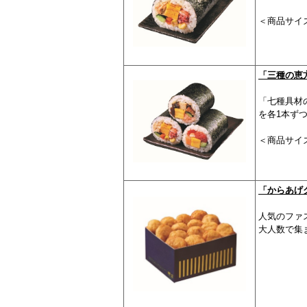
＜商品サイズ
「三種の恵
「七種具材
を各1本ず
＜商品サイズ
「からあげク
人気のファ
大人数で集