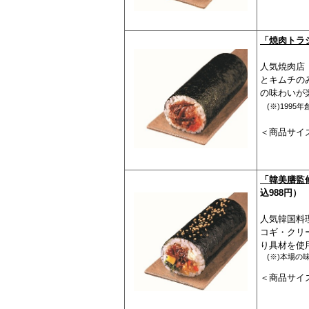
「焼肉トラ
人気焼肉店
とキムチの
の味わいが
(※)199
＜商品サイズ：
「韓美膳監
込988円）
人気韓国料
コギ・クリ
り具材を使
(※)本場
＜商品サイズ：