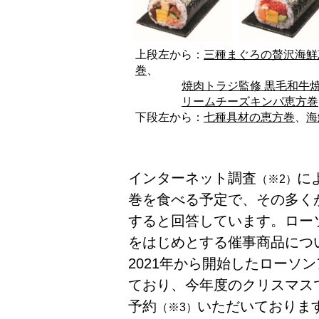
上段左から：
三種まぐろの贅沢海鮮
巻
、
焼肉トラジ監修 黒毛和牛
リームチーズキンパ恵方巻
下段左から：
七種具材の恵方巻
、
海
インターネット調査
に
（※2）
巻を食べる予定で、その多く
すると回答しています。ロー
をはじめとする催事商品につ
2021年から開始したローソ
ており、今年度のクリスマス
予約
いただいておりま
（※3）