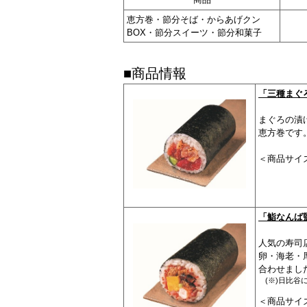
恵方巻・節分そば・からあげクン
BOX・節分スイーツ・節分和菓子
■商品情報
「三種まぐ
まぐろの漬
恵方巻です
＜商品サイズ
「鮨なんば
人気の寿司
卵・海老・
合わせまし
(※)日比
＜商品サイズ