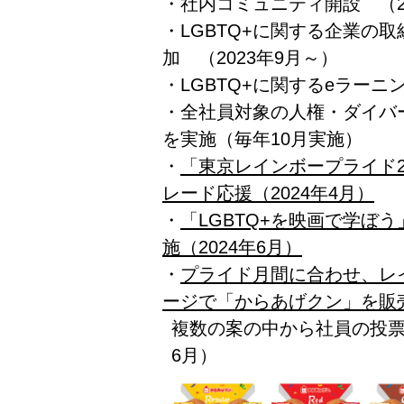
・社内コミュニティ開設 （2
・LGBTQ+に関する企業の
加 （2023年9月～）
・LGBTQ+に関するeラーニン
・全社員対象の人権・ダイバー
を実施（毎年10月実施）
・
「東京レインボープライド2
レード応援（2024年4月）
・
「LGBTQ+を映画で学ぼ
施（2024年6月）
・
プライド月間に合わせ、レ
ージで「からあげクン」を販
複数の案の中から社員の投票
6月）