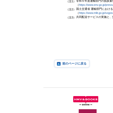
令和６年度運輸部門の脱炭素
（注1
）
（
https://www.env.go.jp/pres
国土交通省 運輸部門におけ
（注2）
（
https://www.mlit.go.jp/sog
共同配送サービスの実施と、
（注3）
前のページに戻る