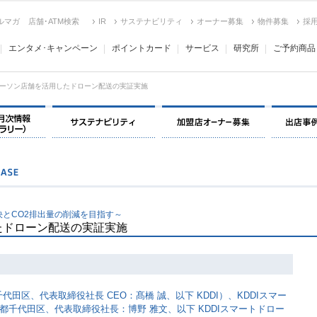
ルマガ
店舗･ATM検索
IR
サステナビリティ
オーナー募集
物件募集
採
エンタメ･キャンペーン
ポイントカード
サービス
研究所
ご予約商品
ーソン店舗を活用したドローン配送の実証実施
決算情報・月次情報・ IR ライブラリー
サステナビリティ
加盟店オー
とCO2排出量の削減を目指す～
たドローン配送の実証実施
田区、代表取締役社長 CEO：髙橋 誠、以下 KDDI）、KDDIスマー
千代田区、代表取締役社長：博野 雅文、以下 KDDIスマートドロー