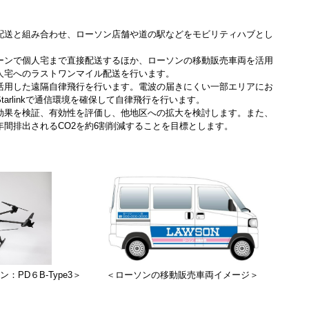
配送と組み合わせ、ローソン店舗や道の駅などをモビリティハブとし
ーンで個人宅まで直接配送するほか、ローソンの移動販売車両を活用
人宅へのラストワンマイル配送を行います。
活用した遠隔自律飛行を行います。電波の届きにくい一部エリアにお
arlinkで通信環境を確保して自律飛行を行います。
効果を検証、有効性を評価し、他地区への拡大を検討します。また、
間排出されるCO2を約6割削減することを目標とします。
PD６B-Type3＞
＜ローソンの移動販売車両イメージ＞