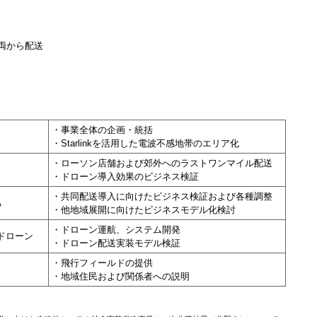
両から配送
・事業全体の企画・統括
・Starlinkを活用した電波不感地帯のエリア化
・ローソン店舗および郊外へのラストワンマイル配送
・ドローン導入効果のビジネス検証
・共同配送導入に向けたビジネス検証および各種調整
ち
・他地域展開に向けたビジネスモデル化検討
・ドローン運航、システム開発
トドローン
・ドローン配送実装モデル検証
・飛行フィールドの提供
・地域住民および関係者への説明