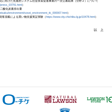
化に向けた先進的システム社会実装促進事業の一次公募結果（分野２）について
s/press_03791.html
）
る二酸化炭素排出量
oseisaku/environment/sosei_environment_tk_000007.html
）
貨客混載による買い物支援実証実験（
https://www.city.chichibu.lg.jp/10478.html
）
以 上