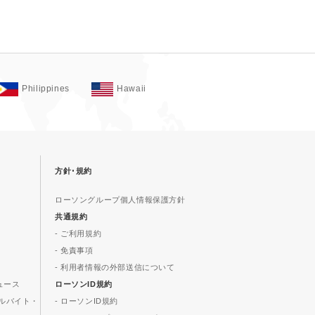
Philippines
Hawaii
方針･規約
ローソングループ個人情報保護方針
共通規約
- ご利用規約
- 免責事項
- 利用者情報の外部送信について
ュース
ローソンID規約
ルバイト・
- ローソンID規約