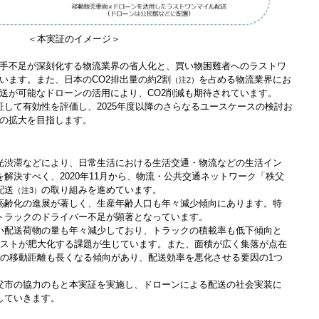
＜本実証のイメージ＞
手不足が深刻化する物流業界の省人化と、買い物困難者へのラストワ
います。また、日本のCO2排出量の約2割
を占める物流業界にお
（注2）
送が可能なドローンの活用により、CO2削減も期待されています。
して有効性を評価し、2025年度以降のさらなるユースケースの検討お
の拡大を目指します。
光渋滞などにより、日常生活における生活交通・物流などの生活イン
解決すべく、2020年11月から、物流・公共交通ネットワーク「秩父
配送
の取り組みを進めています。
（注3）
高齢化の進展が著しく、生産年齢人口も年々減少傾向にあります。特
トラックのドライバー不足が顕著となっています。
い配送荷物の量も年々減少しており、トラックの積載率も低下傾向と
コストが肥大化する課題が生じています。また、面積が広く集落が点在
日の移動距離も長くなる傾向があり、配送効率を悪化させる要因の1つ
父市の協力のもと本実証を実施し、ドローンによる配送の社会実装に
していきます。