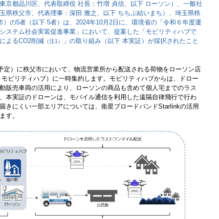
東京都品川区、代表取締役 社長：竹増 貞信、以下 ローソン）、一般社
玉県秩父市、代表理事：深田 雅之、以下 ちちぶ結いまち）、埼玉県秩
）の5者（以下 5者）は、2024年10月2日に、環境省の「令和６年度運
システム社会実装促進事業」において、提案した「モビリティハブで
によるCO2削減
」の取り組み（以下 本実証）が採択されたこと
（注1）
（予定）に秩父市において、物流営業所から配送される荷物をローソン店
 モビリティハブ）に一時集約します。モビリティハブからは、ドロー
動販売車両の活用により、ローソンの商品も含めて個人宅までのラス
、本実証のドローンは、モバイル通信を利用した遠隔自律飛行で行わ
きにくい一部エリアについては、衛星ブロードバンドStarlinkの活用
ます。