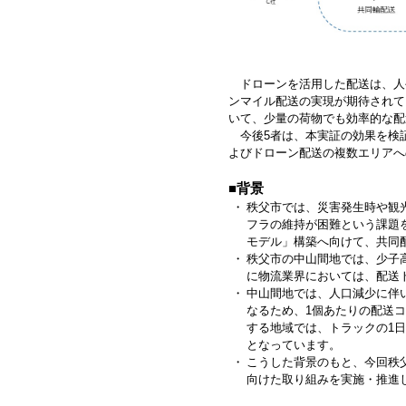
ドローンを活用した配送は、人
ンマイル配送の実現が期待されて
いて、少量の荷物でも効率的な配
今後5者は、本実証の効果を検証
よびドローン配送の複数エリアへ
■背景
・
秩父市では、災害発生時や観
フラの維持が困難という課題を
モデル」構築へ向けて、共同
・
秩父市の中山間地では、少子
に物流業界においては、配送
・
中山間地では、人口減少に伴
なるため、1個あたりの配送
する地域では、トラックの1
となっています。
・
こうした背景のもと、今回秩
向けた取り組みを実施・推進