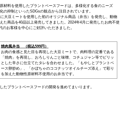
原材料を使用したプラントベースフードは、多様化する食のニーズ
化の抑制といったSDGsの観点から注目されています。
7年に大豆ミートを使用した初のオリジナル商品（弁当）を発売し、動物
た商品を40品以上発売してきました。2024年4月に発売したお肉不使
50代のお客様を中心にご好評いただきました。
焼肉風弁当 （税込599円）
お肉の食感と見た目を再現した大豆ミートで、肉料理の定番である
「焼肉」を再現し、おろしりんごと味噌、コチュジャン等でピリッ
とした辛さに仕立てたタレを合わせました。「もやしとプラントベ
ース卵炒め」、「かぼちゃのココナッツオイルチーズ添え」で彩り
を加えた動物性原材料不使用のお弁当です。
したプラントベースフードの開発を進めてまいります。