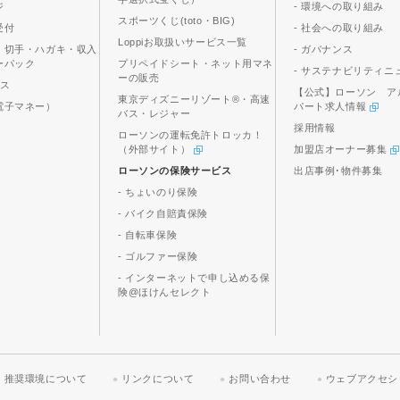
ジ
- 環境への取り組み
スポーツくじ(toto・BIG)
受付
- 社会への取り組み
Loppiお取扱いサービス一覧
、切手・ハガキ・収入
- ガバナンス
ーパック
プリペイドシート・ネット用マネ
- サステナビリティニ
ーの販売
ビス
【公式】ローソン ア
東京ディズニーリゾート®・高速
電子マネー）
パート求人情報
バス・レジャー
採用情報
ローソンの運転免許トロッカ！
（外部サイト）
加盟店オーナー募集
ローソンの保険サービス
出店事例･物件募集
- ちょいのり保険
- バイク自賠責保険
- 自転車保険
- ゴルファー保険
- インターネットで申し込める保
険@ほけんセレクト
推奨環境について
リンクについて
お問い合わせ
ウェブアクセシ