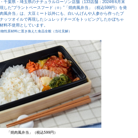
千葉県・埼玉県のナチュラルローソン店舗（133店舗：2024年6月末
現した“プラントベースフード
”「焼肉風弁当」（税込599円）を発
（※）
肉風弁当」は、大豆ミート以外にも、白いんげんや人参から作ったプ
ナッツオイルで再現したシュレッドチーズをトッピングしたかぼちゃ
材料不使用としています。
物性原材料に置き換えた食品全般（当社見解）
「焼肉風弁当」（税込599円）