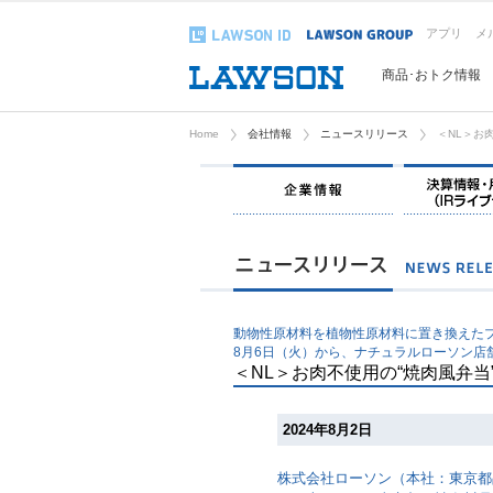
アプリ
メ
商品･おトク情報
Home
会社情報
ニュースリリース
＜NL＞お
企業情報
動物性原材料を植物性原材料に置き換えた
8月6日（火）から、ナチュラルローソン店
＜NL＞お肉不使用の“焼肉風弁当
2024年8月2日
株式会社ローソン（本社：東京都