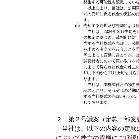
発生する可能性も認識してい
以上により、当社は、公開買
式の売却に係る代金の支払の
す。
(d)
売却する時期及び売却により
当社は、2024年８月中旬を目
の規定に基づき、裁判所に対
当する当社株式を売却し、公
を求める申立てを行うことを
等によって変動し得ますが、当
開買付者において買い取りを
によって得られた代金を株主の
10月下旬から11月上旬を目
ります。
当社は、本株式併合の効力発
記のとおり、それぞれの時期
する当社株式の売却が行われ
しております。
２．第２号議案（定款一部変
当社は、以下の内容の定款
において株主の皆様にご承認