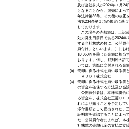
及び当社株式が2024年７月
となることから、競売によって
年法律第86号。その後の改正
法第234条第２項の規定に基
しております。
この場合の売却額は、上記裁
効力発生日前日である2024
する当社株式の数に、公開買
買付け」といいます。）にお
10,360円を乗じた金額に
おります。但し、裁判所の許
いては、実際に交付される金
(b)
売却に係る株式を買い取る者
ＫＤＤＩ株式会社
(c)
売却に係る株式を買い取る者
の資金を確保する方法及び当
公開買付者は、本株式併合に
る資金を、株式会社三菱ＵＦ
れにより賄うことを予定して
添付書類として提出された、三
証明書を確認することによっ
た、公開買付者によれば、本
社株式の売却代金の支払に支