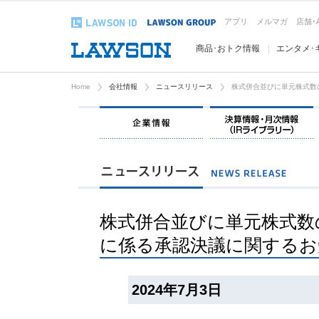
アプリ
メルマガ
店舗･
商品･おトク情報
エンタメ･
Home
会社情報
ニュースリリース
株式併合並びに単元株式数
企業情報
株式併合並びに単元株式数
に係る承認決議に関するお
2024年7月3日