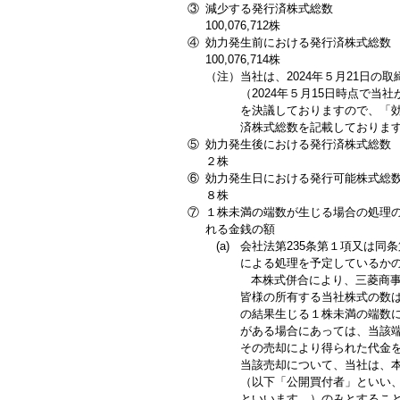
③
減少する発行済株式総数
100,076,712株
④
効力発生前における発行済株式総数
100,076,714株
（注）
当社は、2024年５月21日の取
（2024年５月15日時点で
を決議しておりますので、「
済株式総数を記載しておりま
⑤
効力発生後における発行済株式総数
２株
⑥
効力発生日における発行可能株式総
８株
⑦
１株未満の端数が生じる場合の処理
れる金銭の額
(a)
会社法第235条第１項又は同
による処理を予定しているか
本株式併合により、三菱商事
皆様の所有する当社株式の数
の結果生じる１株未満の端数
がある場合にあっては、当該
その売却により得られた代金
当該売却について、当社は、
（以下「公開買付者」といい
といいます。）のみとするこ