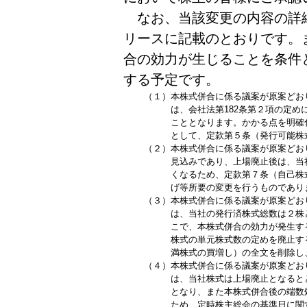
なお、当該変更の内容の詳細は
リースに記載のとおりです。
合の効力が生じることを条件と
する予定です。
（１）
本株式併合に係る議案が原案どお
は、会社法第182条第２項の定
こととなります。かかる点を明確
として、定款第５条（発行可能株
（２）
本株式併合に係る議案が原案どお
見込みであり、上場廃止後は、当
くなるため、定款第７条（自己株
げ等所要の変更を行うものであり
（３）
本株式併合に係る議案が原案どお
は、当社の発行済株式総数は２株
こで、本株式併合の効力が発生す
株式の単元株式数の定めを廃止す
満株式の買増し）の全文を削除し
（４）
本株式併合に係る議案が原案どお
は、当社株式は上場廃止となると
となり、また本株式併合後の端数
ため、定時株主総会の基準日に関