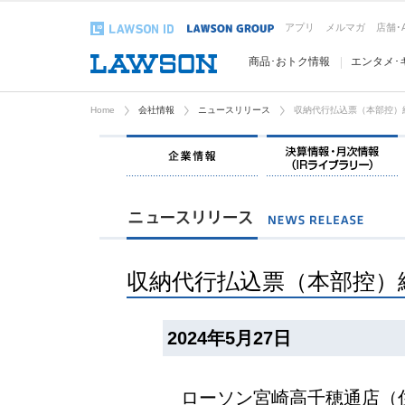
アプリ
メルマガ
店舗･
商品･おトク情報
エンタメ･
Home
会社情報
ニュースリリース
収納代行払込票（本部控）
企業情報
収納代行払込票（本部控）
2024年5月27日
ローソン宮崎高千穂通店（住