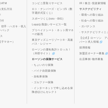
ATM
コンビニ受取りサービス
IR / 株主･投資家情報
お支払方法
ロト・ナンバーズ・ビンゴ5（数
サステナビリティ
字選択式宝くじ）
ジ
- 環境への取り組み
スポーツくじ(toto・BIG)
受付
- 社会への取り組み
Loppiお取扱いサービス一覧
、切手・ハガキ・収入
- ガバナンス
ーパック
プリペイドシート・ネット用マネ
- サステナビリティニ
ーの販売
ビス
【公式】ローソン ア
東京ディズニーリゾート®・高速
電子マネー）
パート求人情報
バス・レジャー
採用情報
ローソンの運転免許トロッカ！
（外部サイト）
加盟店オーナー募集
ローソンの保険サービス
出店事例･物件募集
- ちょいのり保険
- バイク自賠責保険
- 自転車保険
- ゴルファー保険
- インターネットで申し込める保
険@ほけんセレクト