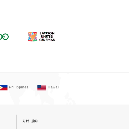
Philippines
Hawaii
方針･規約