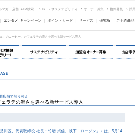
ルマガ
店舗･ATM検索
IR
サステナビリティ
オーナー募集
物件募集
採
エンタメ･キャンペーン
ポイントカード
サービス
研究所
ご予約商品
ェ」のコーヒー、カフェラテの濃さを選べる新サービス導入
決算情報・月次情報・ IR ライブラリー
サステナビリティ
加盟店オー
展開店舗で切り替え
フェラテの濃さを選べる新サービス導入
品川区、代表取締役 社長：竹増 貞信、以下「ローソン」）は、5月14