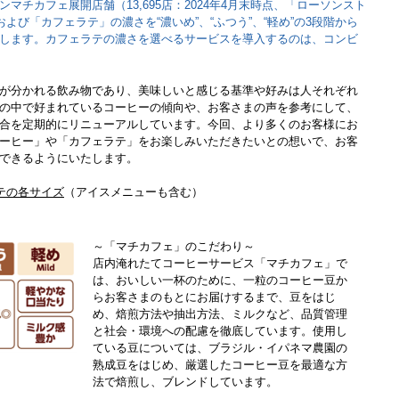
マチカフェ展開店舗（13,695店：2024年4月末時点、「ローソンスト
よび「カフェラテ」の濃さを“濃いめ”、“ふつう”、“軽め”の3段階から
します。カフェラテの濃さを選べるサービスを導入するのは、コンビ
が分かれる飲み物であり、美味しいと感じる基準や好みは人それぞれ
の中で好まれているコーヒーの傾向や、お客さまの声を参考にして、
合を定期的にリニューアルしています。今回、より多くのお客様にお
ーヒー」や「カフェラテ」をお楽しみいただきたいとの想いで、お客
できるようにいたします。
テの各サイズ
（アイスメニューも含む）
～「マチカフェ」のこだわり～
店内淹れたてコーヒーサービス「マチカフェ」で
は、おいしい一杯のために、一粒のコーヒー豆か
らお客さまのもとにお届けするまで、豆をはじ
め、焙煎方法や抽出方法、ミルクなど、品質管理
と社会・環境への配慮を徹底しています。使用し
ている豆については、ブラジル・イパネマ農園の
熟成豆をはじめ、厳選したコーヒー豆を最適な方
法で焙煎し、ブレンドしています。