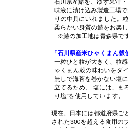
石川県産鰆を、ゆず果汁
味液に漬け込み製造工場で
りの中具にいれました。
柔らかい身質の鰆をお楽
※鰆の加工地は青森県で
「石川県産米ひゃくまん穀
一粒ひと粒が大きく、粒
ゃくまん穀の味わいをダ
無しで海苔を巻かない塩
立てるため、 塩には、ま
り塩”を使用しています。
現在、日本には都道府県ご
された300を超える食用