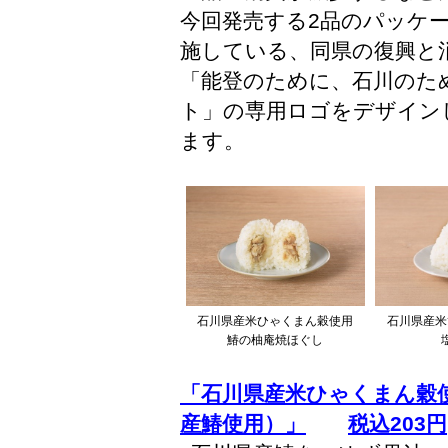
今回発売する2品のパッケー
施している、同県の復興と
「能登のために、石川のた
ト」の専用ロゴをデザイン
ます。
石川県産米ひゃくまん穀使用
石川県産米
鰆の柚庵焼ほぐし
「石川県産米ひゃくまん穀
産鰆使用）」
税込203円