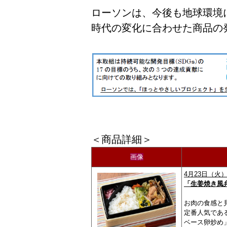
ローソンは、今後も地球環境
時代の変化に合わせた商品の
＜商品詳細＞
画像
4月23日（火
「生姜焼き風弁
お肉の食感と
定番人気であ
ベース卵炒め