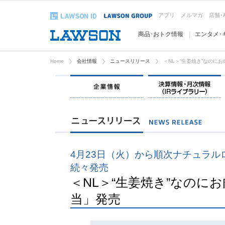
アプリ
メルマガ
店舗･
商品･おトク情報
エンタメ･
Home
会社情報
ニュースリリース
＜NL＞“生姜焼き”なのに
企業情報
4月23日（火）から順次ナチュラ
続々発売
＜NL＞“生姜焼き”なのに
当」発売