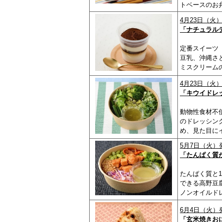
トベースのお
4月23日（火
「ナチュラルテ
定番スイーツ
豆乳、沖縄さ
ミスクリーム
4月23日（火
「キウイドレッシ
動物性食材不
のドレッシン
め、見た目に
5月7日（火）
「たんぱく質
たんぱく質と
できる高野豆
ノンオイルド
6月4日（火）
「玄米焼きお