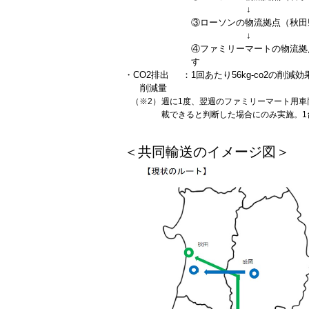
↓
③ローソンの物流拠点（秋田
↓
④ファミリーマートの物流拠
す
・CO2排出
：
1回あたり56kg-co2の削
削減量
（※2）
週に1度、翌週のファミリーマート用車
載できると判断した場合にのみ実施。1
＜共同輸送のイメージ図＞