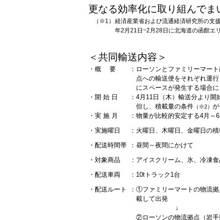
更なる効率化に取り組んでま
（※1）
経済産業省および流通経済研究所の支援のも
年2月21日~2月28日に北海道の函館
＜共同輸送内容＞
・概 要
：
ローソンとファミリーマート
点への輸送便をそれぞれ運行
にスペースが発生する場合に
・開 始 日
：
4月11日（木）輸送分より開
但し、積載量の条件
が
（※2）
・実 施 月
：
物量が比較的安定する4月～6
・実施曜日
：
火曜日、木曜日、金曜日の積
・配送時間帯
：
昼間～夜間にかけて
・対象商品
：
アイスクリーム、氷、冷凍食
・配送車両
：
10tトラック1台
・配送
ルート
：
①ファミリーマートの物流拠
載して出発
↓
②ローソンの物流拠点（岩手