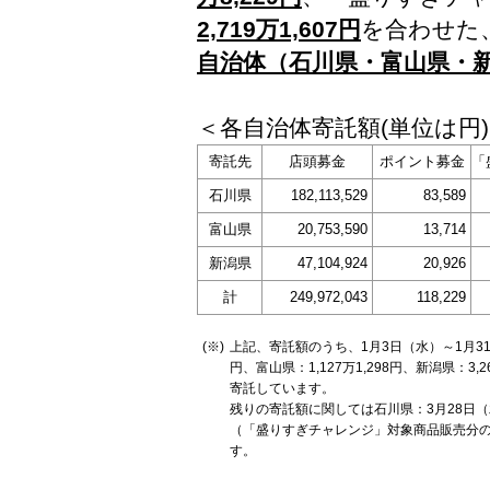
2,719万1,607円
を合わせた
自治体（石川県・富山県・
＜各自治体寄託額(単位は円
寄託先
店頭募金
ポイント募金
「
石川県
182,113,529
83,589
富山県
20,753,590
13,714
新潟県
47,104,924
20,926
計
249,972,043
118,229
(※)
上記、寄託額のうち、1月3日（水）～1月31
円、富山県：1,127万1,298円、新潟県：3
寄託しています。
残りの寄託額に関しては石川県：3月28日（
（「盛りすぎチャレンジ」対象商品販売分の
す。