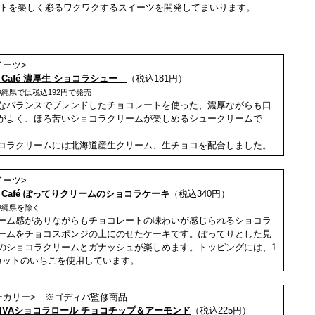
トを楽しく彩るワクワクするスイーツを開発してまいります。
イーツ>
i Café 濃厚生 ショコラシュー
（税込181円）
縄県では税込192円で発売
なバランスでブレンドしたチョコレートを使った、濃厚ながらも口
がよく、ほろ苦いショコラクリームが楽しめるシュークリームで
コラクリームには北海道産生クリーム、生チョコを配合しました。
イーツ>
hi Café ぽってりクリームのショコラケーキ
（税込
340
円）
沖縄県
を除く
ーム感がありながらもチョコレートの味わいが感じられるショコラ
ームをチョコスポンジの上にのせたケーキです。ぽってりとした見
のショコラクリームとガナッシュが楽しめます。トッピングには、1
カットのいちごを使用しています。
ーカリー> ※ゴディバ監修商品
DIVAショコラロール チョコチップ＆アーモンド
（税込
225
円）