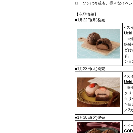
ローソンは今後も、様々なイベン
【商品情報】
■1月22日(月)発売
<ス
Uch
※沖
絶妙
どけ
す。
ショ
■1月23日(火)発売
<ス
Uc
※
クリ
クリ
た目
／2
■1月30日(火)発売
<ベ
GO