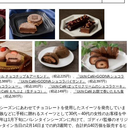
ロール チョコチップ＆アーモンド」
（税込225円）、
「Uchi Café×GODIVA ショコラ
389円）、
「Uchi Café×GODIVA ショコラパイサンド」
（税込397円）
 ショコラシュー」
（税込181円）、
「Uchi Café ぽってりクリームのショコラケーキ」
hi Café もちぷよ（生チョコ）」
（税込149円）、
「Uchi Café お餅で巻いたもち食
」
（税込397円）
シーズンにあわせてチョコレートを使用したスイーツを発売していま
族などに手軽に贈れるスイーツとして30代～40代の女性のお客様を中
年は1月下旬にバレンタインシーズンに向けて、ゴディバ監修のオリジ
タイン当日の2月14日までの約3週間で、合計約140万個を販売するヒ