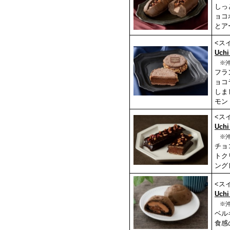
しっ
ョコ
とア
<ス
Uch
※沖
フラ
ョコ
しま
モン
<ス
Uch
※
チョ
トク
ング
<ス
Uch
※沖
ベル
食感