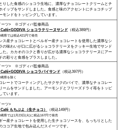
とりした食感のショコラ生地に、濃厚なチョコレートクリームとチ
ホイップをサンドしました。食感と味のアクセントにチョコチップ
ーモンドをトッピングしています。
イーツ> ※ゴディバ監修商品
i Café×GODIVA ショコラテリーヌサンド
（税込389円）
縄県では税込421円で発売
ンス産チョコレートとベルギー産チョコレートを使用した濃厚なシ
ラの味わいが口に広がるショコラテリーヌをクッキー生地でサンド
した。カカオのコクと香りが広がる濃厚なショコラテリーヌにアー
ドの彩りと食感をプラスしました。
イーツ> ※ゴディバ監修商品
i Café×GODIVA ショコラパイサンド
（税込
397
円）
沖縄県を除く
コレートでコーティングしたサクサクのパイで、濃厚なチョコレー
リームをサンドしました。アーモンドとフリーズドライ苺をトッピ
しています。
イーツ>
i Café もちぷよ（生チョコ）
（税込149円）
縄県では1月23日(火)に税込167円で発売
ギー産チョコレートを使用した生チョコソースを、もっちりとした
のココア生地で包み込んだスイーツです。