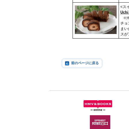
<ス
Uc
※
チョ
まい
スが
前のページに戻る