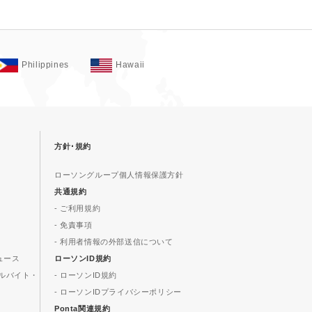
Philippines
Hawaii
方針･規約
ローソングループ個人情報保護方針
共通規約
- ご利用規約
- 免責事項
- 利用者情報の外部送信について
ュース
ローソンID規約
ルバイト・
- ローソンID規約
- ローソンIDプライバシーポリシー
Ponta関連規約