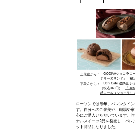
「GODIVAショコラ
上段左から：
テリーヌサンド」
（税込
「Uchi Café 濃厚生
下段左から：
（税込340円）、
「Uc
感ロール（ショコラ）
ローソンでは毎年、バレンタイン
す。自分へのご褒美や、職場や家
心にご購入いただいています。昨
ナルスイーツ2品を発売し、バレン
ット商品になりました。