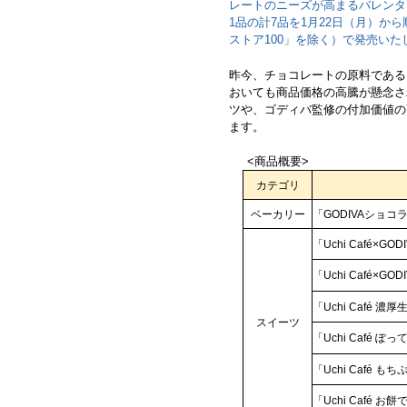
レートのニーズが高まるバレンタ
1品の計7品を1月22日（月）から
ストア100」を除く）で発売いた
昨今、チョコレートの原料である
おいても商品価格の高騰が懸念さ
ツや、ゴディバ監修の付加価値の
ます。
<商品概要>
カテゴリ
ベーカリー
「GODIVAショ
「Uchi Café
「Uchi Café
「Uchi Café 
スイーツ
「Uchi Café
「Uchi Café 
「Uchi Café