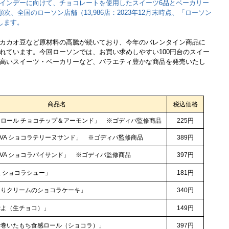
インデーに向けて、チョコレートを使用したスイーツ6品とベーカリー
順次、全国のローソン店舗（13,986店：2023年12月末時点、「ローソン
します。
カカオ豆など原材料の高騰が続いており、今年のバレンタイン商品に
れています。今回ローソンでは、お買い求めしやすい100円台のスイー
高いスイーツ・ベーカリーなど、バラエティ豊かな商品を発売いたし
商品名
税込価格
コラロール チョコチップ＆アーモンド」 ※ゴディバ監修商品
225円
×GODIVA ショコラテリーヌサンド」 ※ゴディバ監修商品
389円
×GODIVA ショコラパイサンド」 ※ゴディバ監修商品
397円
濃厚生 ショコラシュー」
181円
 ぽってりクリームのショコラケーキ」
340円
もちぷよ（生チョコ）」
149円
 お餅で巻いたもち食感ロール（ショコラ）」
397円