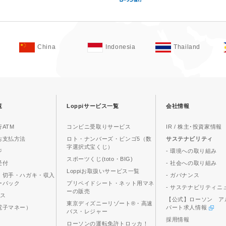
China
Indonesia
Thailand
覧
Loppiサービス一覧
会社情報
ATM
コンビニ受取りサービス
IR / 株主･投資家情報
お支払方法
ロト・ナンバーズ・ビンゴ5（数
サステナビリティ
字選択式宝くじ）
ジ
- 環境への取り組み
スポーツくじ(toto・BIG)
受付
- 社会への取り組み
Loppiお取扱いサービス一覧
、切手・ハガキ・収入
- ガバナンス
ーパック
プリペイドシート・ネット用マネ
- サステナビリティニ
ーの販売
ビス
【公式】ローソン ア
東京ディズニーリゾート®・高速
電子マネー）
パート求人情報
バス・レジャー
採用情報
ローソンの運転免許トロッカ！