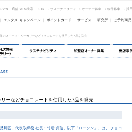
ルマガ
店舗･ATM検索
IR
サステナビリティ
オーナー募集
物件募集
採
エンタメ･キャンペーン
ポイントカード
サービス
研究所
ご予約商品
修のスイーツ・ベーカリーなどチョコレートを使用した7品を発売
決算情報・月次情報・ IR ライブラリー
サステナビリティ
加盟店オー
で
カリーなどチョコレートを使用した7品を発売
品川区、代表取締役 社長：竹増 貞信、以下「ローソン」）は、 チョコ