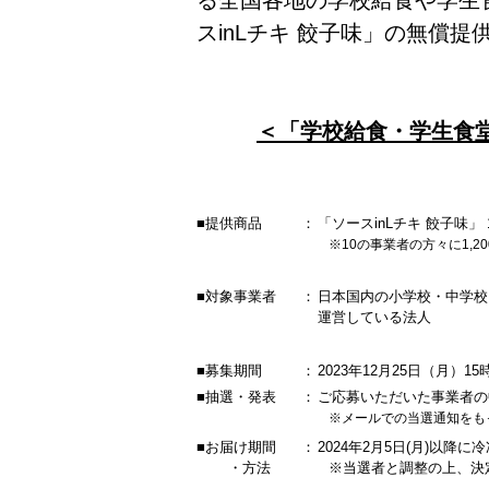
る全国各地の学校給食や学生
スinLチキ 餃子味」の無償
＜「学校給食・学生食
■提供商品
：
「ソースinLチキ 餃子味」 1
※10の事業者の方々に1,2
■対象事業者
：
日本国内の小学校・中学校
運営している法人
■募集期間
：
2023年12月25日（月）1
■抽選・発表
：
ご応募いただいた事業者の
※メールでの当選通知をもっ
■お届け期間
：
2024年2月5日(月)以降
・方法
※当選者と調整の上、決