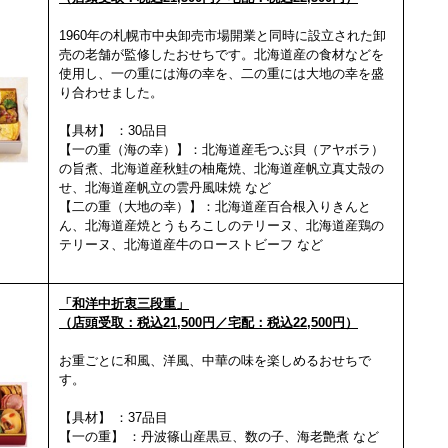
1960年の札幌市中央卸売市場開業と同時に設立された卸
売の老舗が監修したおせちで
す。北海道産の食材などを
使用し、一の重には海の幸を、二の重には大地の幸を盛
り合わ
せました。
【具材】 ：30品目
【一の重（海の幸）】：
北海道産毛つぶ貝（アヤボラ）
の旨煮、北海道産秋鮭
の柚庵焼、
北海道産帆立真丈殻の
せ、北海道産帆立の雲丹風味焼 など
【二の重（大地の幸）】：北海道産百合根入りきんと
ん、北海道産焼とうもろこしのテリーヌ、
北海道産鶏の
テリーヌ、北海道産牛のローストビーフ など
「和洋中折衷三段重」
（店頭受取：税込21,500円／宅配：税込22,500円）
お重ごとに和風、洋風、中華の味を楽しめるおせちで
す。
【具材】 ：37品目
【一の重】 ：丹波篠山産黒豆、数の子、海老艶煮 など