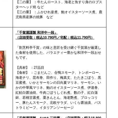
【二の重】 ：牛たんロースト、海老と魚すり身のロブス
ターヘッド焼 など
【三の重】 ：ふかひれ姿煮、鮑オイスターソース煮、鹿
児島県産豚の焼豚 など
「千賀屋謹製 和洋中一段」
（店頭受取：税込10,790円／宅配：税込11,790円）
「割烹料亭千賀」の味と意匠を受け継ぐ千賀屋が厳選し
た食材を使用した、バラエティー豊かな和洋中一段おせ
ちです。
【具材】 ：27品目
【食材】 ：ごまだんご、合鴨スモーク、トンポーロー、
海老チリ、昆布巻、田作り、
梅真丈、たたきごぼう、黒
豆蜜煮、いかとサーモンの日向夏マリネ、サーモン、
い
かの中華風マリネ、鮑のオイスターソース煮、伊達巻、
紅鮭白醤油焼、
牛肉ごぼうしぐれ煮、数の子、紅白蒲
鉾、若桃甘露煮、栗きんとん、
海老艶煮、ブロッコリ
ー、豚たんスモーク、北欧サラダ、いくら醤油漬、
パス
トラミビーフ、イタリアンソーセージ