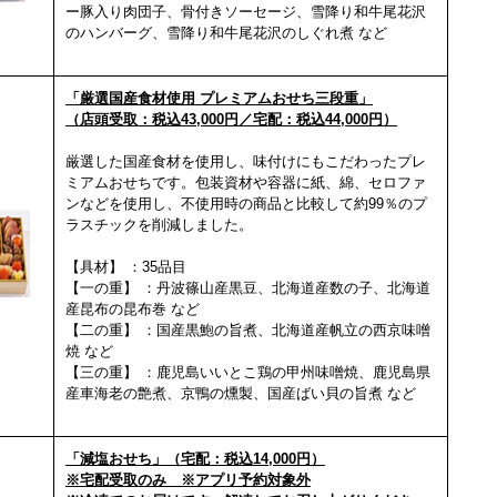
ー豚入り肉団子、骨付きソーセージ、雪降り和牛尾花沢
のハンバーグ、
雪降り和牛尾花沢のしぐれ煮 など
「厳選国産食材使用 プレミアムおせち三段重」
（店頭受取：税込43,000円／宅配：税込44,000円）
厳選した国産食材を使用し、味付けにもこだわったプレ
ミアムおせちです。包装資材や容器
に紙、綿、セロファ
ンなどを使用し、不使用時の商品と比較して約99％のプ
ラスチックを削減
しました。
【具材】 ：35品目
【一の重】 ：丹波篠山産黒豆、北海道産数の子、北海道
産昆布の昆布巻 など
【二の重】 ：国産黒鮑の旨煮、北海道産帆立の西京味噌
焼 など
【三の重】 ：鹿児島いいとこ鶏の甲州味噌焼、鹿児島県
産車海老の艶煮、
京鴨の燻製、国産ばい貝の旨煮 など
「減塩おせち」（宅配：税込14,000円）
※宅配受取のみ ※アプリ予約対象外