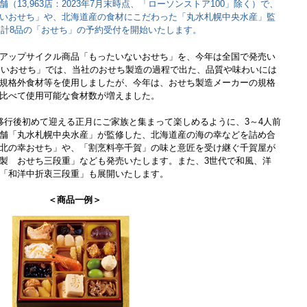
13,963店：2023年7月末時点、「ローソンストア100」除く）で、
いおせち」や、北海道産の食材にこだわった「丸水札幌中央水産」監
た計8品の「おせち」の予約受付を開始いたします。
アップサイクル商品「もったいないおせち」を、今年は全国で発売い
いないおせち」では、当社のおせち製造の過程で出た、品質や味わいには
規格外食材等を使用しましたが、今年は、おせち製造メーカーの規格
比べて使用可能な食材数が増えました。
移行後初めて迎える正月にご家族と集まって楽しめるように、3～4人前
舗「丸水札幌中央水産」が監修した、北海道産の海の幸などを詰め合
北の幸おせち」や、「割烹料亭千賀」の味と意匠を受け継ぐ千賀屋が
製 おせち三段重」なども発売いたします。また、3世代で和風、洋
「和洋中折衷三段重」も展開いたします。
＜商品一例＞