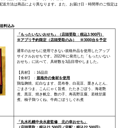
配送方法は商品により異なります。また、お届け日・時間帯のご指定は
送料込み
「もったいないおせち」（店頭受取：税込3,900円）
※アプリ予約限定（店頭受取のみ） ※3000台を予定
通常のおせちに使用できない規格外品を使用したアップ
サイクルおせちです。2022年に発売した「もったいない
おせち」に比べて、具材数を3品目増やしました。
【
具材】 ：16品目
【食材】 ：
規格外の食材を使用
鶏塩麹焼、紅白なます、昆布巻、白花豆、栗きんとん、
ごまさつま、
こんにゃく旨煮、たたきごぼう、海老艶
煮、黒豆、焼き帆立、数の子、寿高野豆腐、
若桃甘露
煮、柚子鶏つくね、牛肉ごぼうしぐれ煮
「丸水札幌中央水産監修 北の幸おせち」
（店頭受取：税込21,500円／宅配：税込22,500円）