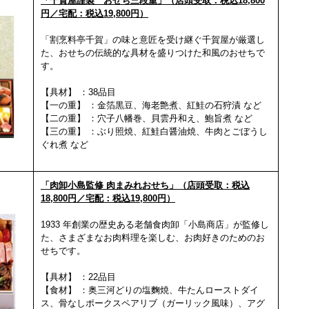
「千賀屋謹製 おせち三段重」（店頭受取：税込18,800
円／宅配：税込19,800円）
「割烹料亭千賀」の味と意匠を受け継ぐ千賀屋が厳選し
た、おせちの伝統的な具材を盛りつ
けた和風のおせちで
す。
【具材】 ：38品目
【一の重】 ：金箔黒豆、海老艶煮、紅鮭の石狩漬 など
【二の重】 ：穴子八幡巻、貝雲丹和え、鮑旨煮 など
【三の重】 ：ぶり照焼、紅鮭白醤油焼、牛肉とごぼうし
ぐれ煮 など
「肉卸小島監修 肉まみれおせち」（店頭受取：税込
18,800円／宅配：税込19,800円）
1933 年創業の歴史ある老舗食肉卸「小島商店」が監修し
た、さまざまなお肉料理を楽しむ、
お肉好きのためのお
せちです。
【具材】 ：22品目
【食材】 ：奥三河どりの塩麴焼、牛たんローストダイ
ス、骨なしポークスペアリブ（ガーリック風味）、アグ