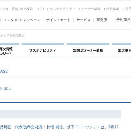
ルマガ
店舗･ATM検索
IR
サステナビリティ
オーナー募集
物件募集
採
エンタメ･キャンペーン
ポイントカード
サービス
研究所
ご予約商品
のおせち予約受付開始
決算情報・月次情報・ IR ライブラリー
サステナビリティ
加盟店オー
国へ拡大
品川区、代表取締役 社長：竹増 貞信、以下「ローソン」）は、9月12