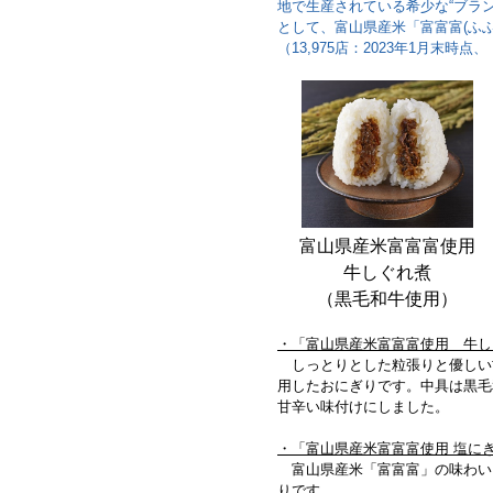
地で生産されている希少な“ブラ
として、富山県産米「富富富(ふ
（13,975店：2023年1月末
富山県産米富富富使用
牛しぐれ煮
（黒毛和牛使用）
・「富山県産米富富富使用 牛し
しっとりとした粒張りと優しい
用したおにぎりです。中具は黒毛
甘辛い味付けにしました。 
・「富山県産米富富富使用 塩にぎ
富山県産米「富富富」の味わい
りです。