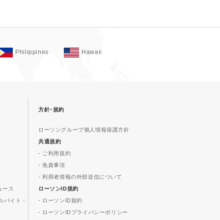
Philippines
Hawaii
方針･規約
ローソングループ個人情報保護方針
共通規約
- ご利用規約
- 免責事項
- 利用者情報の外部送信について
ュース
ローソンID規約
ルバイト・
- ローソンID規約
- ローソンIDプライバシーポリシー