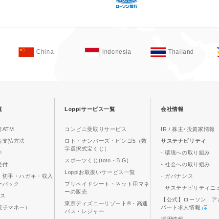
China
Indonesia
Thailand
覧
Loppiサービス一覧
会社情報
ATM
コンビニ受取りサービス
IR / 株主･投資家情報
お支払方法
ロト・ナンバーズ・ビンゴ5（数
サステナビリティ
字選択式宝くじ）
ジ
- 環境への取り組み
スポーツくじ(toto・BIG)
受付
- 社会への取り組み
Loppiお取扱いサービス一覧
、切手・ハガキ・収入
- ガバナンス
ーパック
プリペイドシート・ネット用マネ
- サステナビリティニ
ーの販売
ビス
【公式】ローソン ア
東京ディズニーリゾート®・高速
電子マネー）
パート求人情報
バス・レジャー