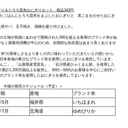
ぎり＆とろろ昆布おにぎりセット」税込343円
たごはんにとろろ昆布をまぶしたおにぎりと、黒ごまをのせたおにぎ
た焼サバ、玉子焼き、漬物を盛り付けました。
の土地や気候にあわせて開発された300を超える食用のブランド米があ
少なく家庭内消費が中心のため、全国的な知名度はあまり高くありませ
ド米”の美味しさをより多くの方に味わっていただきたいとの想いから、
日本各地の希少なブランド米を使用したおにぎりを発売しています。
んこ」、「山形県産雪若丸」、「石川県産ひゃくまん穀」を使用した
累計1,200万個以上を販売し、30代～50代のお客様を中心にご好評い
のブランド米を使用したおにぎりを発売してまいります。
 今後の発売スケジュール（予定）＞
時期
産地
ブランド米
年5月
福井県
いちほまれ
年7月
北海道
ゆめぴりか