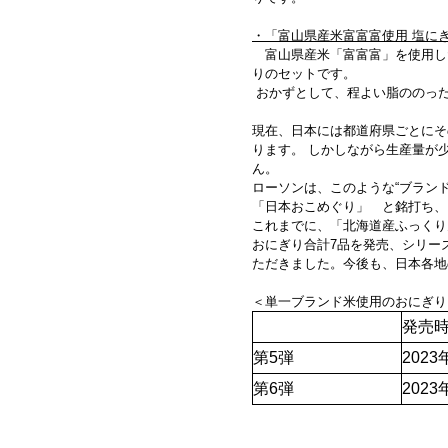
・「富山県産米富富富使用 塩に
富山県産米「富富富」を使用し
りのセットです。
おかずとして、程よい脂ののっ
現在、日本には都道府県ごとにそ
ります。 しかしながら生産量が
ん。
ローソンは、このような“ブラン
「日本おこめぐり」 と銘打ち、
これまでに、「北海道産ふっくり
おにぎり合計7品を発売、シリーズ
ただきました。今後も、日本各地
＜単一ブランド米使用のおにぎり
発売
第5弾
2023
第6弾
2023