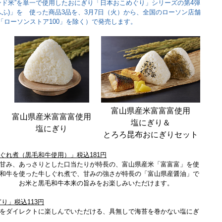
ンド米”を単一で使用したおにぎり「日本おこめぐり」シリーズの第4弾
ふふ)」を 使った商品3品を、3月7日（火）から、全国のローソン店舗
時点、「ローソンストア100」を除く）で発売します。
富山県産米富富富使用
富山県産米富富富使用
塩にぎり＆
塩にぎり
とろろ昆布おにぎりセット
ぐれ煮（黒毛和牛使用）」税込181円
甘み、あっさりとした口当たりが特長の、富山県産米「富富富」を使
和牛を使った牛しぐれ煮で、甘みの強さが特長の「富山県産醤油」で
お米と黒毛和牛本来の旨みをお楽しみいただけます。
り」税込113円
をダイレクトに楽しんでいただける、具無しで海苔を巻かない塩にぎ