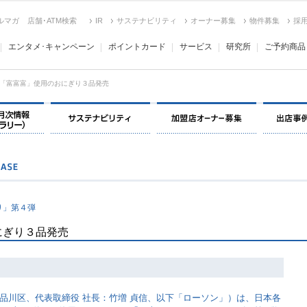
ルマガ
店舗･ATM検索
IR
サステナビリティ
オーナー募集
物件募集
採
エンタメ･キャンペーン
ポイントカード
サービス
研究所
ご予約商品
「富富富」使用のおにぎり３品発売
決算情報・月次情報・ IR ライブラリー
サステナビリティ
加盟店オー
り」第４弾
にぎり３品発売
品川区、代表取締役 社長：竹増 貞信、以下「ローソン」）は、日本各