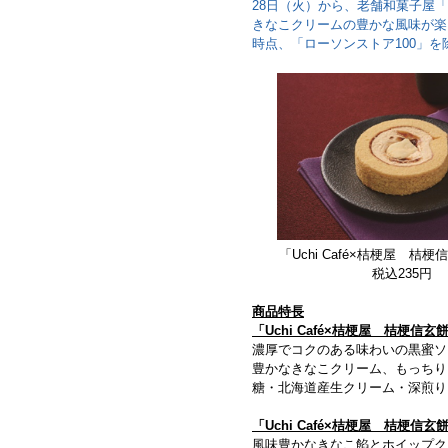
28日（火）から、老舗和菓子屋
きなこクリームの豊かな風味が楽し
時点、「ローソンストア100」
「Uchi Café×桔梗屋 桔
税込235円
商品特長
「Uchi Café×桔梗屋 桔梗信
濃厚でコクのある味わいの黒蜜ソ
豊かなきなこクリーム、もっちり
糖・北海道産生クリーム・深煎り
「Uchi Café×桔梗屋 桔梗信
風味豊かなきなこ餡とホイップク