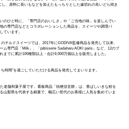
にし、原料に長いもなどを加えたもっちりとした歯切れの良いどら焼き
いのひと時に、「専門店のおいしさ」や「ご当地の味」を楽しんでい
地の専門店などとコラボレーションした商品を、スイーツや調理パ
しています。
fé」のチルドスイーツでは、2017年にGODIVA監修商品を発売して以来、
Milk」、「pâtisserie Sadaharu AOKI paris」など、12のブ
までに累計100種類以上・合計9,000万個以上を販売しました。
うち時間”を過ごしていただける商品を発売してまいります。
した老舗和菓子屋です。看板商品「桔梗信玄餅」は、香ばしいきな粉を
る山梨県を代表する銘菓で、幅広い世代のお客様に人気を集めていま