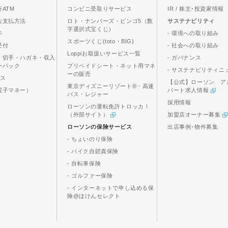
ATM
コンビニ受取りサービス
IR / 株主･投資家情報
お支払方法
ロト・ナンバーズ・ビンゴ5（数
サステナビリティ
字選択式宝くじ）
ジ
- 環境への取り組み
スポーツくじ(toto・BIG)
受付
- 社会への取り組み
Loppiお取扱いサービス一覧
、切手・ハガキ・収入
- ガバナンス
ーパック
プリペイドシート・ネット用マネ
- サステナビリティニ
ーの販売
ビス
【公式】ローソン ア
東京ディズニーリゾート®・高速
電子マネー）
パート求人情報
バス・レジャー
採用情報
ローソンの運転免許トロッカ！
（外部サイト）
加盟店オーナー募集
ローソンの保険サービス
出店事例･物件募集
- ちょいのり保険
- バイク自賠責保険
- 自転車保険
- ゴルファー保険
- インターネットで申し込める保
険@ほけんセレクト