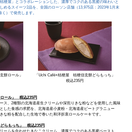
「桔梗屋」とコラボレーションした、濃厚でコクのある黒蜜の味わいと
めるスイーツ2品を、全国のローソン店舗（13,975店：2023年1月末
を除く）で発売します。
梗信玄餅ロール」
「Uchi Café×桔梗屋 桔梗信玄餅どらもっち」
税込235円
玄餅ロール」 税込235円
ース、2種類の北海道産生クリームや深煎りきな粉などを使用した風味
とした食感の求肥を、北海道産小麦粉・北海道産ビートグラニュー
きな粉を配合した生地で巻いた和洋折衷ロールケーキです。
玄餅どらもっち」 税込235円
リームを合わせたきなこクリーム、濃厚でコクのある黒蜜ペースト、