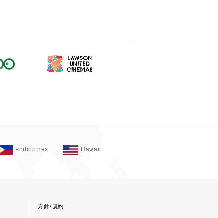
Philippines
Hawaii
方針･規約