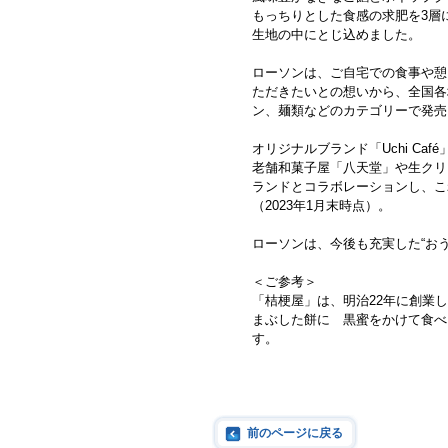
もっちりとした食感の求肥を3層
生地の中にとじ込めました。
ローソンは、ご自宅での食事や憩
ただきたいとの想いから、全国各
ン、麺類などのカテゴリーで発売
オリジナルブランド「Uchi Ca
老舗和菓子屋「八天堂」や生クリーム専門店「
ランドとコラボレーションし、これ
（2023年1月末時点）。
ローソンは、今後も充実した“お
＜ご参考＞
「桔梗屋」は、明治22年に創業
まぶした餅に 黒蜜をかけて食べ
す。
前のページに戻る