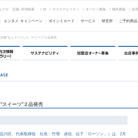
ルマガ
店舗･ATM検索
IR
サステナビリティ
オーナー募集
物件募集
採
エンタメ･キャンペーン
ポイントカード
サービス
研究所
ご予約商品
信玄餅”をイメージした “スイーツ”２品発売
決算情報・月次情報・ IR ライブラリー
サステナビリティ
加盟店オー
で
 “スイーツ”２品発売
品川区、代表取締役 社長：竹増 貞信、以下「ローソン」）は、2月