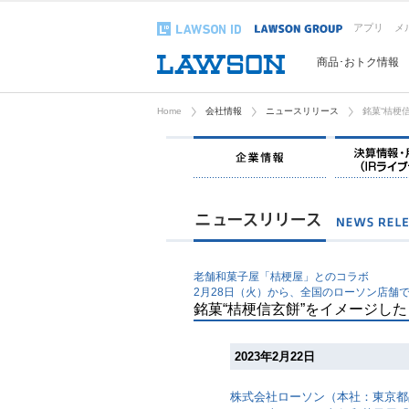
アプリ
メ
商品･おトク情報
Home
会社情報
ニュースリリース
銘菓“桔梗
企業情報
老舗和菓子屋「桔梗屋」とのコラボ
2月28日（火）から、全国のローソン店舗
銘菓“桔梗信玄餅”をイメージした
2023年2月22日
株式会社ローソン（本社：東京都