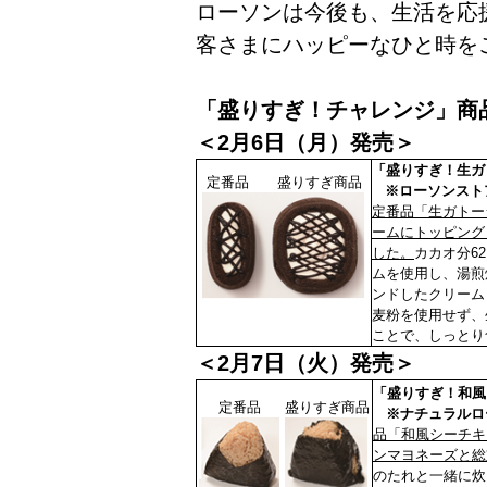
ローソンは今後も、生活を応
客さまにハッピーなひと時を
「盛りすぎ！チャレンジ」商
＜2月6日（月）発売＞
「盛りすぎ！生ガ
定番品 盛りすぎ商品
※ローソンストア
定番品「生ガトー
ームにトッピング
した。
カカオ分6
ムを使用し、湯煎
ンドしたクリーム
麦粉を使用せず、
ことで、しっとり
＜2月7日（火）発売＞
「盛りすぎ！和風
定番品
盛りすぎ商品
※ナチュラルロ
品「和風シーチキ
ンマヨネーズと総
のたれと一緒に炊