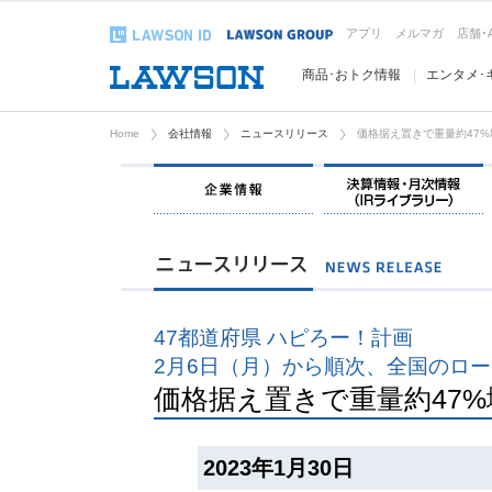
アプリ
メルマガ
店舗･
商品･おトク情報
エンタメ･
Home
会社情報
ニュースリリース
価格据え置きで重量約47
企業情報
47都道府県 ハピろー！計画
2月6日（月）から順次、全国のロ
価格据え置きで重量約47
2023年1月30日