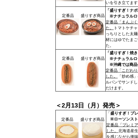
いを引き立てます
「盛りすぎ！ナポ
定番品
盛りすぎ商品
※ナチュラルロー
定番品「まんぷく
た。
トマトケチャ
っちりとした太麺
材にはゆでたまご
た。
「盛りすぎ！焼き
定番品
盛りすぎ商品
※ナチュラルロー
※沖縄では商品
定番品「こだわり
した。
「炒め感」
ルパンでサンドし
だけます。
＜2月13日（月）発売＞
「
盛りすぎ！プレ
※ローソンストア
定番品
盛りすぎ商品
定番品「プレミア
した。
北海道産
を感じながら後