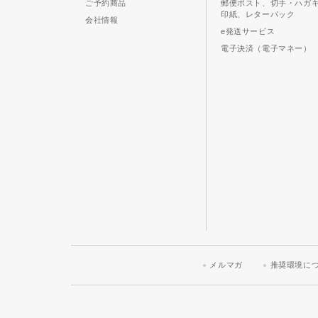
ご予約商品
郵便ポスト、切手・ハガ
印紙、レターパック
会社情報
e発送サービス
電子決済（電子マネー）
メルマガ
推奨環境に