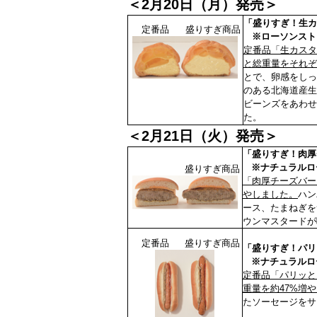
＜2月20日（月）発売＞
「盛りすぎ！生カ
定番品
盛りすぎ商品
※ローソンストア
定番品「生カスタ
と総重量をそれぞ
とで、卵感をしっ
のある北海道産生
ビーンズをあわせ
た。
＜2月21日（火）発売＞
「盛りすぎ！肉厚
※ナチュラルロー
盛りすぎ商品
「肉厚チーズバー
やしました。
ハン
ース、たまねぎを
ウンマスタードが
定番品
盛りすぎ商品
「盛りすぎ！パリ
※ナチュラルロー
定番品「パリッと
重量を約47%増
たソーセージをサ