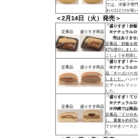
ては、洋菓子専
わり口どけが良
＜2月14日（火）発売＞
「盛りすぎ！炒飯＆
定番品
盛りすぎ商品
※ナチュラルロー
売はありませ
定番品「炒飯＆焼
47%増やしました
こしょうを別添し
「盛りすぎ！チー
定番品
盛りすぎ商品
※ナチュラルロー
品「チーズバーガ
しました。
ハンバ
とディルレリッシ
した。
「盛りすぎ！てり
※ナチュラルロー
定番品
盛りすぎ商品
※沖縄では商品
定番品「てりやき
し、重量を約47
てりやきソースと
た。