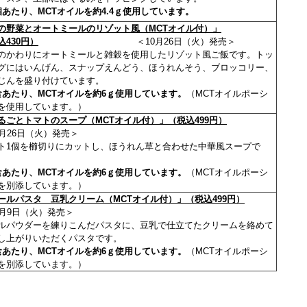
個あたり、MCTオイルを約4.4ｇ使用しています。
の野菜とオートミールのリゾット風（MCTオイル付）」
込430円）
＜10月26日（火）発売＞
のかわりにオートミールと雑穀を使用したリゾット風ご飯です。トッ
グにはいんげん、スナップえんどう、ほうれんそう、ブロッコリー、
じんを盛り付けています。
食あたり、MCTオイルを約6ｇ使用しています。
（MCTオイルポーシ
を使用しています。）
るごとトマトのスープ（MCTオイル付）」（税込499円）
0月26日（火）発売＞
ト1個を櫛切りにカットし、ほうれん草
と合わせた中華風スープで
食あたり、MCTオイルを約6ｇ使用しています。
（MCTオイルポーシ
を別添しています。）
ールパスタ 豆乳クリーム（MCTオイル付）」（税込499円）
1月9日（火）発売＞
ルパウダーを練りこんだパスタに、豆乳で仕立てたクリームを絡めて
し上がりいただくパスタです。
食あたり、MCTオイルを約6ｇ使用しています。
（MCTオイルポーシ
を別添しています。）