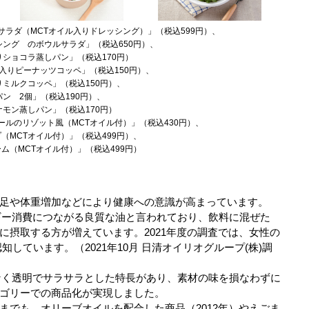
ラダ（MCTオイル入りドレッシング）」（税込599円）、
シング
のボウルサラダ」（税込650円）、
コラ蒸しパン」（税込170円）
入りピーナッツコッペ」（税込150円）、
クコッペ」（税込150円）、
2個」（税込190円）、
蒸しパン」（税込170円）
ルのリゾット風（MCTオイル付）」（税込430円）、
Tオイル付）」（税込499円）、
CTオイル付）」（税込499円）
足や体重増加などにより健康への意識が高まっています。
ギー消費につながる良質な油と言われており、飲料に混ぜた
に摂取する方が増えています。2021年度の調査では、女性の
知しています。（2021年10月 日清オイリオグループ(株)調
なく透明でサラサラとした特長があり、素材の味を損なわずに
ゴリーでの商品化が実現しました。
までも、オリーブオイルを配合した商品（2012年）やえごま