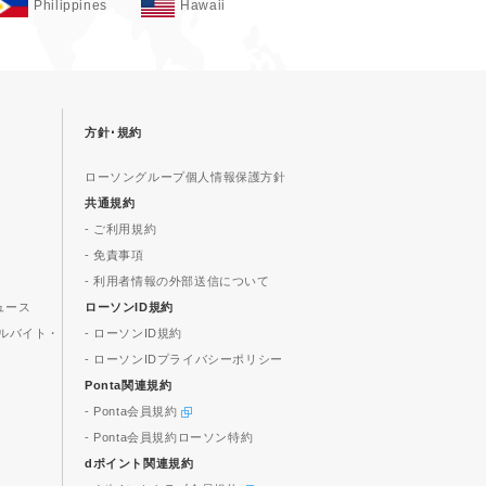
Philippines
Hawaii
方針･規約
ローソングループ個人情報保護方針
共通規約
- ご利用規約
- 免責事項
- 利用者情報の外部送信について
ュース
ローソンID規約
ルバイト・
- ローソンID規約
- ローソンIDプライバシーポリシー
Ponta関連規約
- Ponta会員規約
- Ponta会員規約ローソン特約
dポイント関連規約