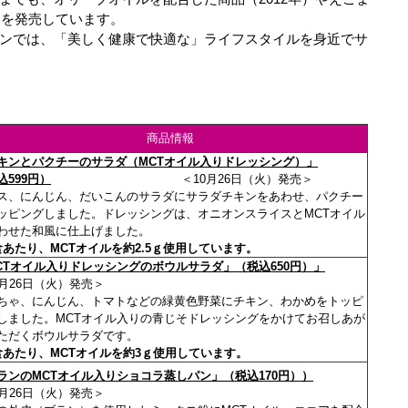
）を発売しています。
ンでは、「美しく健康で快適な」ライフスタイルを身近でサ
商品情報
キンとパクチーのサラダ（MCTオイル入りドレッシング）」
込599円）
＜10月26日（火）発売＞
ス、にんじん、だいこんのサラダにサラダチキンをあわせ、パクチー
ッピングしました。ドレッシングは、オニオンスライスとMCTオイル
わせた和風に仕上げました。
食あたり、MCTオイルを約2.5ｇ使用しています。
CTオイル入りドレッシングのボウルサラダ」（税込650円）」
0月26日（火）発売＞
ちゃ、にんじん、トマトなどの緑黄色野菜にチキン、わかめをトッピ
しました。MCTオイル入りの青じそドレッシングをかけてお召しあが
ただくボウルサラダです。
食あたり、MCTオイルを約3ｇ使用しています。
ランのMCTオイル入りショコラ蒸しパン」（税込170円））
0月26日（火）発売＞