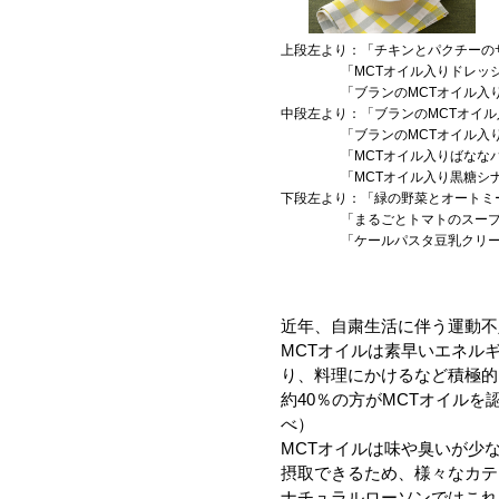
上段左より：「チキンとパクチーのサ
「MCTオイル入りドレッ
「ブランのMCTオイル入りショ
中段左より：「ブランのMCTオイル
「ブランのMCTオイル入りミル
「MCTオイル入りばななパン 
「MCTオイル入り黒糖シナモン
下段左より：「緑の野菜とオートミー
「まるごとトマトのスープ（MC
「ケールパスタ豆乳クリーム（M
近年、自粛生活に伴う運動不
MCTオイルは素早いエネル
り、料理にかけるなど積極的
約40％の方がMCTオイルを認
べ）
MCTオイルは味や臭いが少
摂取できるため、様々なカテ
ナチュラルローソンではこれ