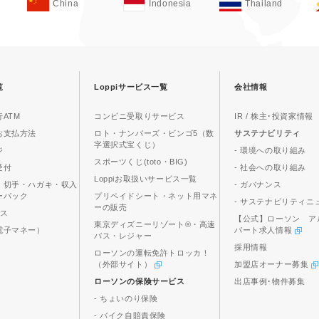
China
Indonesia
Thailand
覧
Loppiサービス一覧
会社情報
ATM
コンビニ受取りサービス
IR / 株主･投資家情報
お支払方法
ロト・ナンバーズ・ビンゴ5（数
サステナビリティ
字選択式宝くじ）
ジ
- 環境への取り組み
スポーツくじ(toto・BIG)
受付
- 社会への取り組み
Loppiお取扱いサービス一覧
、切手・ハガキ・収入
- ガバナンス
ーパック
プリペイドシート・ネット用マネ
- サステナビリティニ
ーの販売
ビス
【公式】ローソン ア
東京ディズニーリゾート®・高速
電子マネー）
パート求人情報
バス・レジャー
採用情報
ローソンの運転免許トロッカ！
（外部サイト）
加盟店オーナー募集
ローソンの保険サービス
出店事例･物件募集
- ちょいのり保険
- バイク自賠責保険