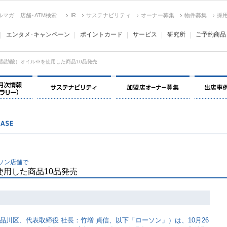
ルマガ
店舗･ATM検索
IR
サステナビリティ
オーナー募集
物件募集
採
エンタメ･キャンペーン
ポイントカード
サービス
研究所
ご予約商品
鎖脂肪酸）オイル※を使用した商品10品発売
決算情報・月次情報・ IR ライブラリー
サステナビリティ
加盟店オー
ソン店舗で
使用した商品10品発売
川区、代表取締役 社長：竹増 貞信、以下「ローソン」）は、10月26