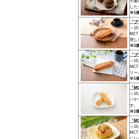
小麦
した
※1
「ブ
＜1
MC
用し
※1
「ブ
＜1
MC
リー
※1
「M
＜1
バナ
す。
※1
「M
＜1
MC
にレ