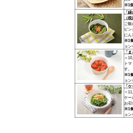
※1
「緑
（税
ご飯
ピン
にん
※1
ョン
「ま
＜1
トマ
す。
※1
ョン
「ケ
＜1
ケー
お召
※1
ョン