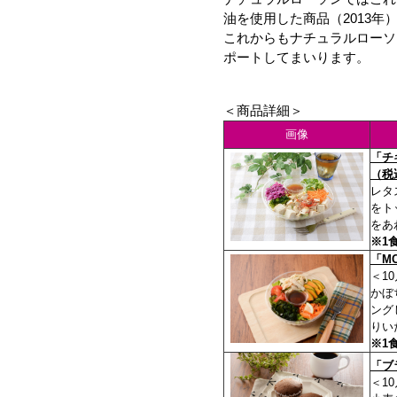
油を使用した商品（2013年
これからもナチュラルローソ
ポートしてまいります。
＜商品詳細＞
画像
「チ
（税
レタ
をト
をあ
※1
「M
＜1
かぼ
ング
りい
※1
「ブ
＜1