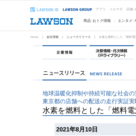
アプリ
メルマガ
店舗･
商品･おトク情報
エンタメ･
Home
会社情報
ニュースリリース
水素を燃料とした「燃料電
企業情報
地球温暖化抑制や持続可能な社会の
東京都の店舗への配送の走行実証実
水素を燃料とした「燃料電
2021年8月10日