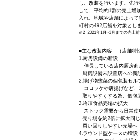
し、改装を行います。先行
して、平均約1割の売上増加
入れ、地域や店舗によって
町村の492店舗を対象とし
※2 2021年1月~3月までの売上前
■主な改装内容 （店舗特
1.厨房設備の新設
伸長している店内厨房商
厨房設備未設置店への新設
2.揚げ物惣菜の個包装セル
コロッケや唐揚げなど、
取りやすくする為、個包
3.冷凍食品売場の拡大
ストック需要から日常使
売り場を約2倍に拡大
同
買い回りしやすい売場へ
4.ラウンド型ケースの増設