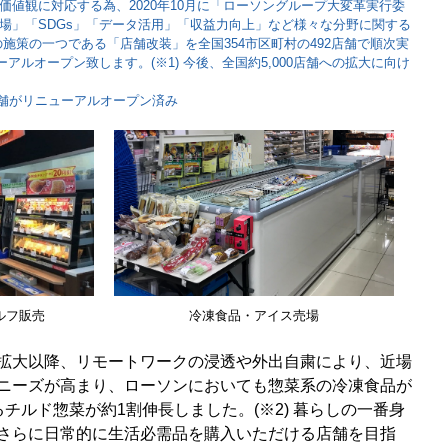
価値観に対応する為、2020年10月に「ローソングループ大変革実行委
場」「SDGs」「データ活用」「収益力向上」など様々な分野に関する
施策の一つである「店舗改装」を全国354市区町村の492店舗で順次実
ーアルオープン致します。(※1) 今後、全国約5,000店舗への拡大に向け
5店舗がリニューアルオープン済み
ルフ販売
冷凍食品・アイス売場
拡大以降、リモートワークの浸透や外出自粛により、近場
ニーズが高まり、ローソンにおいても惣菜系の冷凍食品が
チルド惣菜が約1割伸長しました。(※2) 暮らしの一番身
さらに日常的に生活必需品を購入いただける店舗を目指