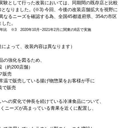
実験として行った改装においては、同期間の既存店と比較
となりました。(※3) 今回、今後の改装店舗拡大を視野に
異なるニーズを確認する為、全国45都道府県、354の市区
ました。
年比 ※3 2020年10月~2021年2月に関東の8店で実施
性によって、改装内容は異なります）
品の強化を図るため、
（約200店舗）
フ販売
常温で販売している揚げ物惣菜をお客様が手に
装で販売
いへの変化で伸長を続けている冷凍食品について、
じくニーズが高まっている青果を近くに配置し、