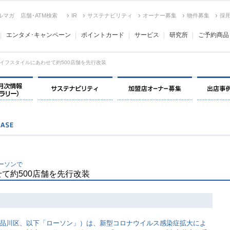
ルマガ
店舗･ATM検索
IR
サステナビリティ
オーナー募集
物件募集
採
エンタメ･キャンペーン
ポイントカード
サービス
研究所
ご予約商品
イフスタイルにあわせて約500店舗を先行改装
決算情報・月次情報・ IR ライブラリー
サステナビリティ
加盟店オー
ーソンで
て約500店舗を先行改装
品川区、以下「ローソン」）は、新型コロナウイルス感染症拡大によ