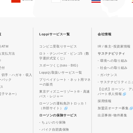
覧
Loppiサービス一覧
会社情報
ATM
コンビニ受取りサービス
IR / 株主･投資家情報
お支払方法
ロト・ナンバーズ・ビンゴ5（数
サステナビリティ
字選択式宝くじ）
ジ
- 環境への取り組み
スポーツくじ(toto・BIG)
受付
- 社会への取り組み
Loppiお取扱いサービス一覧
、切手・ハガキ・収入
- ガバナンス
ーパック
プリペイドシート・ネット用マネ
- サステナビリティニ
ーの販売
ビス
【公式】ローソン ア
東京ディズニーリゾート®・高速
電子マネー）
パート求人情報
バス・レジャー
採用情報
ローソンの運転免許トロッカ！
（外部サイト）
加盟店オーナー募集
ローソンの保険サービス
出店事例･物件募集
- ちょいのり保険
- バイク自賠責保険