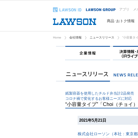
アプリ
メ
商品･おトク情報
Home
会社情報
ニュースリリース
“小容量タ
企業情報
紙製容器を使用したチルド弁当計2品発売
コロナ禍で変化するお客様ニーズに対応
“小容量タイプ”「Choi（チョ
2021年5月21日
株式会社ローソン（本社：東京都