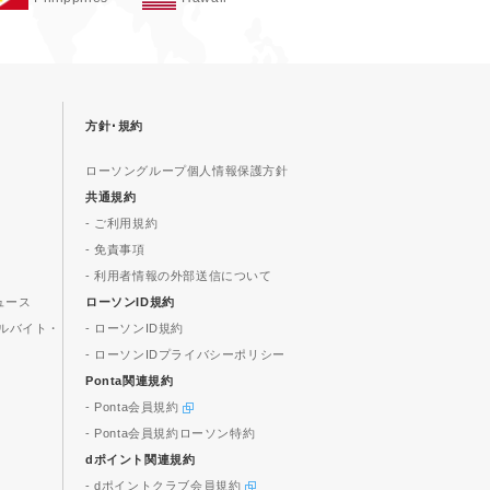
方針･規約
ローソングループ個人情報保護方針
共通規約
- ご利用規約
- 免責事項
- 利用者情報の外部送信について
ュース
ローソンID規約
ルバイト・
- ローソンID規約
- ローソンIDプライバシーポリシー
Ponta関連規約
- Ponta会員規約
- Ponta会員規約ローソン特約
dポイント関連規約
- dポイントクラブ会員規約