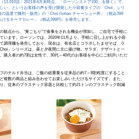
3,910店：2021年4月末時点、「ローソンストア100」を除く）で、
しい」というお客様の声を受け開発した小容量タイプの「Choi」シリ
温度で陳列・販売）の「Choi Gohan チャーシュー丼」（税込399
ズがとろけるキーマカレー」（税込399円）を発売します。
の観点から、“巣ごもり”で食事をされる機会が増加し、ご自宅で手軽に
ています。ローソンでは、2020年11月より、手軽に召し上がれる小容
として調理麺を発売しており、現在は、有名店とコラボしたまぜそば、ラ
Choi」シリーズは、昼と夕夜間に主に揚げ物、サラダ、デザートと一
、購入者の約7割は女性で、30代～40代のお客様を中心にご好評いただ
プのチルド弁当は、ご飯の総重量を従来品の約7～8割程度にすること
ど複数の商品と組み合わせてお楽しみいただけるサイズです。また、
り、従来のプラスチック容器と比較して約21トンのプラスチック削減