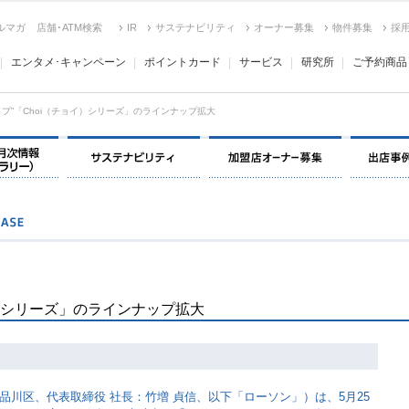
ルマガ
店舗･ATM検索
IR
サステナビリティ
オーナー募集
物件募集
採
エンタメ･キャンペーン
ポイントカード
サービス
研究所
ご予約商品
イプ”「Choi（チョイ）シリーズ」のラインナップ拡大
決算情報・月次情報・ IR ライブラリー
サステナビリティ
加盟店オー
イ）シリーズ」のラインナップ拡大
品川区、代表取締役 社長：竹増 貞信、以下「ローソン」）は、5月25