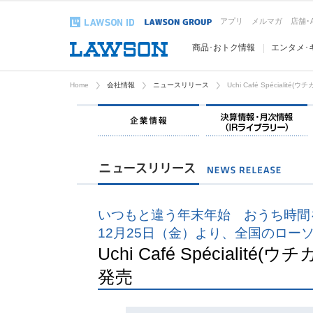
アプリ
メルマガ
店舗･
商品･おトク情報
エンタメ･
Home
会社情報
ニュースリリース
Uchi Café Spécial
企業情報
いつもと違う年末年始 おうち時間
12月25日（金）より、全国のロー
Uchi Café Spécial
発売