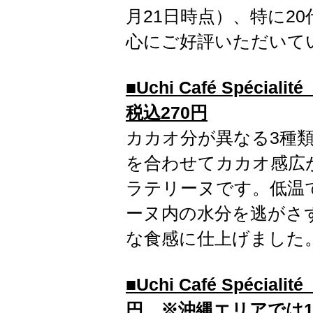
月21日時点）、特に2
心にご好評いただいてい
■Uchi Café Spéc
税込270円
カカオ分が異なる3種
を合わせてカカオ感広
ラテリーヌです。低温
ーヌ内の水分を逃がさ
な食感に仕上げました
■Uchi Café Spéci
円
※沖縄エリアでは1