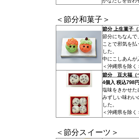
かなだしを合わ
＜節分和菓子＞
節分 上生菓子（
節分にちなんで
ことで邪気を払
した。
中にこしあんが
＜沖縄県を除く
節分 豆大福（
4個入 税込798
塩味をきかせた
みずしい味わい
した。
＜沖縄県を除く
＜節分スイーツ＞