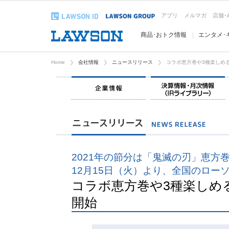
アプリ
メルマガ
店舗･
商品･おトク情報
エンタメ･
Home
会社情報
ニュースリリース
コラボ恵方巻や3種楽しめ
企業情報
2021年の節分は「鬼滅の刃」恵方
12月15日（火）より、全国のロー
コラボ恵方巻や3種楽しめ
開始