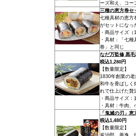
ーズ和え、コー
三種の恵方巻セ
七種具材の恵方
がセットになっ
・商品サイズ（1
・具材：「七種
巻」と同じ
なだ万監修 黒
税込1,2
円
8
0
【数量限定】
1830年創業
和牛を香ばしく
れで仕上げた贅
・商品サイズ：直径
・具材：牛肉、
「鬼滅の刃」恵
税込1,480円
【数量限定】
炭治郎、善逸、