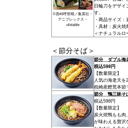
日輪刀をデザイ
す。
©吾峠呼世晴／集英社・
アニプレックス・
・商品サイズ：直径
ufotable
・具材：炭火焼
＜ナチュラルロ
＜節分そば＞
節分 ダブル海
税込598円
【数量限定】
人気の海老天を
枕崎産鰹荒本節
節分 鴨三昧そ
税
【数量限定】
炭火焼鴨もも肉
が味わえる贅沢