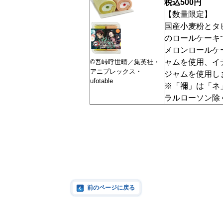
税込500円
【数量限定】
国産小麦粉とタ
のロールケーキ
メロンロールケ
ャムを使用、イ
©吾峠呼世晴／集英社・
アニプレックス・
ジャムを使用し
ufotable
※「禰」は「ネ
ラルローソン除
前のページに戻る