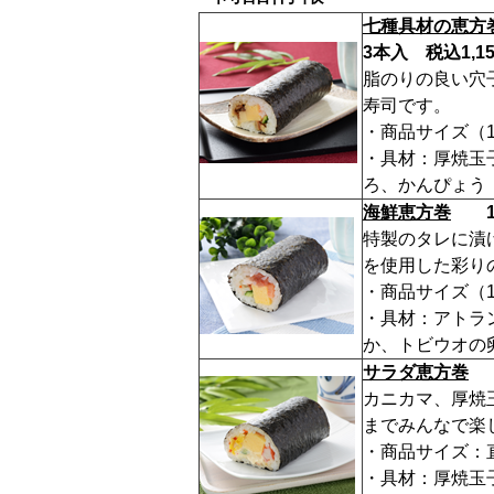
七種具材の恵方
3本入 税込1,1
脂のりの良い穴
寿司です。
・商品サイズ（1本
・具材：厚焼玉
ろ、かんぴょう
海鮮恵方巻
1本
特製のタレに漬
を使用した彩り
・商品サイズ（1本
・具材：アトラ
か、トビウオの
サラダ恵方巻
税
カニカマ、厚焼
までみんなで楽
・商品サイズ：直径
・具材：厚焼玉