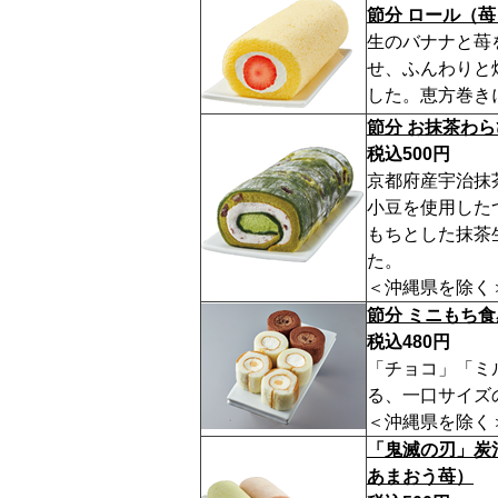
節分 ロール（
生のバナナと苺
せ、ふんわりと
した。恵方巻き
節分 お抹茶わ
税込500円
京都府産宇治抹
小豆を使用した
もちとした抹茶
た。
＜沖縄県を除く
節分 ミニもち
税込480円
「チョコ」「ミ
る、一口サイズ
＜沖縄県を除く
「鬼滅の刃」炭
あまおう苺）