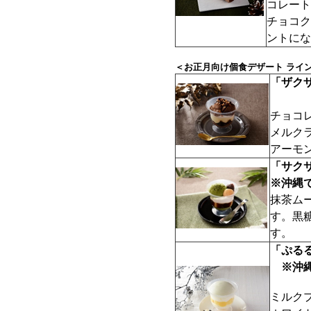
コレート
チョコク
ントにな
＜お正月向け個食デザート ライン
「ザク
チョコ
メルク
アーモ
「サク
※沖縄
抹茶ム
す。黒
す。
「ぷる
※沖縄
ミルク