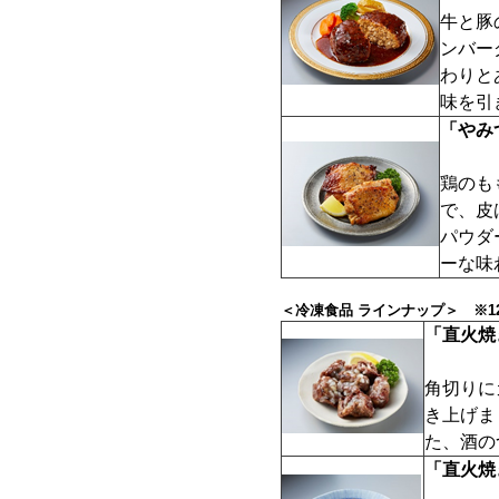
牛と豚
ンバー
わりと
味を引
「やみ
鶏のも
で、皮
パウダ
ーな味
＜冷凍食品 ラインナップ＞ ※12
「直火焼
角切りに
き上げま
た、酒の
「直火焼