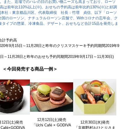
。また、近場でのハレの日のお買い物ニーズも高まっており、ローソ
は前年比110%以上(※)、おせちの予約高は前年比約130%(※)と好調
(本社：東京都品川区、代表取締役 社長：竹増 貞信、以下「ローソ
次、全国のローソン、ナチュラルローソン店舗で、Withコロナの忘年会、ク
”食タイプの惣菜、冷凍食品、デザート、おせちなど合計15品を発売しま
合計予約高
20年9月15日～11月28日と昨年のクリスマスケーキ予約同期間2019年9
5日～11月28日と昨年のおせち予約同期間2019年9月17日～11月30日)
＜今回発売する商品一例＞
12月12日(土)発売
月12日(土)発売
12月30日(水)発売
「Uchi Café × GODIVA
i Café×GODIVA
「京都野村おひとりさま