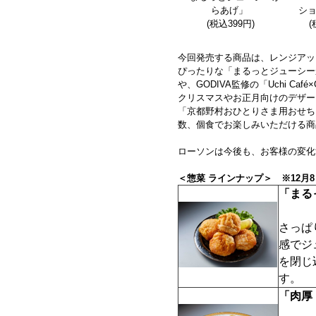
らあげ」
シ
(税込399円)
(
今回発売する商品は、レンジアッ
ぴったりな「まるっとジューシー
や、GODIVA監修の「Uchi C
クリスマスやお正月向けのデザー
「京都野村おひとりさま用おせち」
数、個食でお楽しみいただける商
ローソンは今後も、お客様の変化
＜惣菜 ラインナップ＞ ※12月8
「まる
さっぱ
感でジ
を閉じ
す。
「肉厚