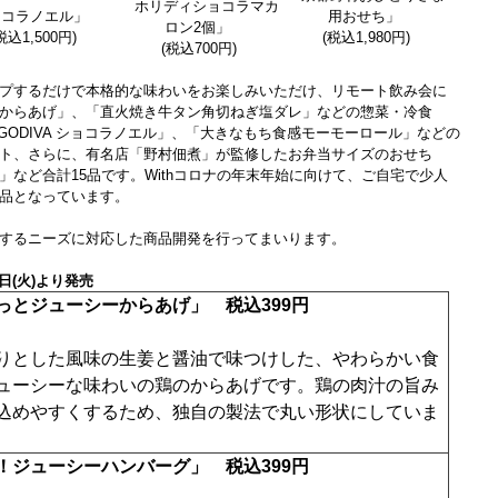
ホリディショコラマカ
ョコラノエル」
用おせち」
ロン2個」
税込1,500円)
(税込1,980円)
(税込700円)
プするだけで本格的な味わいをお楽しみいただけ、リモート飲み会に
からあげ」、「直火焼き牛タン角切ねぎ塩ダレ」などの惣菜・冷食
afé×GODIVA ショコラノエル」、「大きなもち食感モーモーロール」などの
ト、さらに、有名店「野村佃煮」が監修したお弁当サイズのおせち
など合計15品です。Withコロナの年末年始に向けて、ご自宅で少人
品となっています。
するニーズに対応した商品開発を行ってまいります。
日(火)より発売
っとジューシーからあげ」 税込399円
りとした風味の生姜と醤油で味つけした、やわらかい食
ューシーな味わいの鶏のからあげです。鶏の肉汁の旨み
込めやすくするため、独自の製法で丸い形状にしていま
！ジューシーハンバーグ」 税込399円