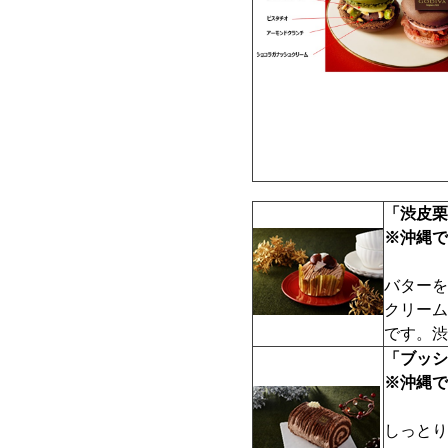
「渋皮栗
※沖縄で
バターを
クリーム
です。渋
「ブッシ
※沖縄で
しっとり