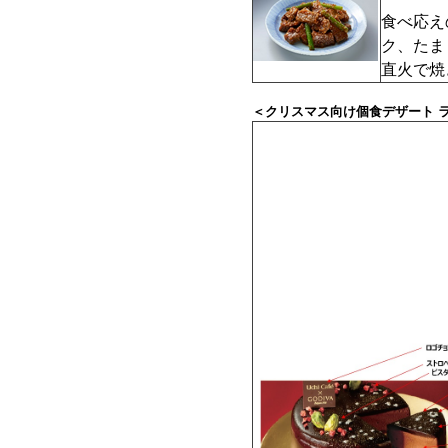
食べ応え
ク、たま
直火で焼
＜クリスマス向け個食デザート ラ