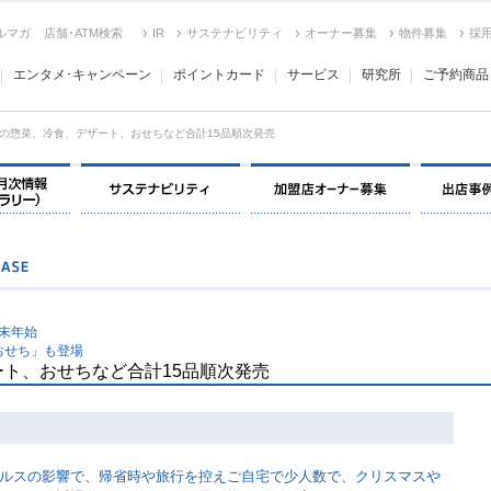
ルマガ
店舗･ATM検索
IR
サステナビリティ
オーナー募集
物件募集
採
エンタメ･キャンペーン
ポイントカード
サービス
研究所
ご予約商品
の惣菜、冷食、デザート、おせちなど合計15品順次発売
決算情報・月次情報・ IR ライブラリー
サステナビリティ
加盟店オー
年末年始
おせち」も登場
ト、おせちなど合計15品順次発売
ルスの影響で、帰省時や旅行を控えご自宅で少人数で、クリスマスや