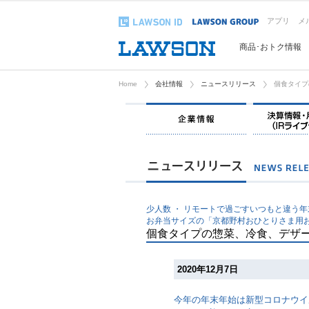
アプリ
メ
商品･おトク情報
Home
会社情報
ニュースリリース
個食タイプ
企業情報
少人数 ・ リモートで過ごすいつもと違う
お弁当サイズの「京都野村おひとりさま用
個食タイプの惣菜、冷食、デザー
2020年12月7日
今年の年末年始は新型コロナウイ