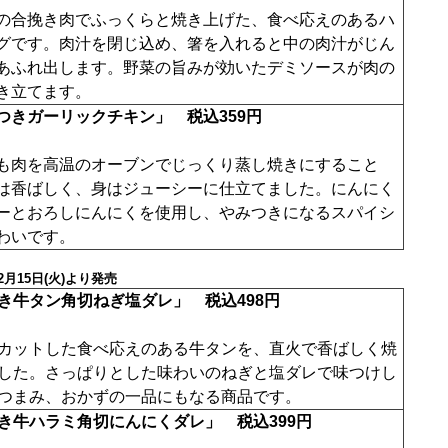
の合挽き肉でふっくらと焼き上げた、食べ応えのあるハ
グです。肉汁を閉じ込め、箸を入れると中の肉汁がじん
あふれ出します。野菜の旨みが効いたデミソースが肉の
き立てます。
つきガーリックチキン」 税込359円
も肉を高温のオーブンでじっくり蒸し焼きにすること
は香ばしく、身はジューシーに仕立てました。にんにく
ーとおろしにんにくを使用し、やみつきになるスパイシ
わいです。
月15日(火)より発売
き牛タン角切ねぎ塩ダレ」 税込498円
カットした食べ応えのある牛タンを、直火で香ばしく焼
した。さっぱりとした味わいのねぎと塩ダレで味つけし
つまみ、おかずの一品にもなる商品です。
き牛ハラミ角切にんにくダレ」 税込399円